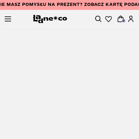
IE MASZ POMYSŁU NA PREZENT? ZOBACZ KARTĘ POD
0