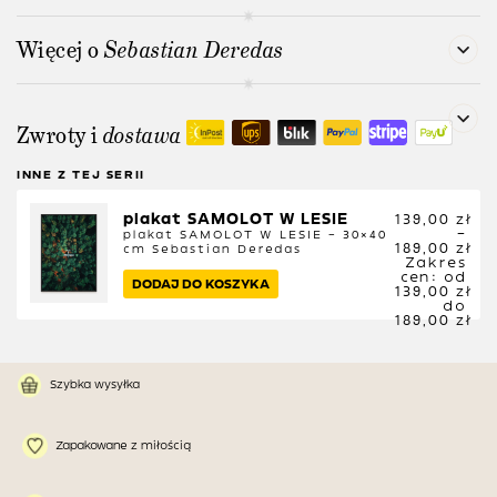
Więcej o
Sebastian Deredas
Zwroty i
dostawa
INNE Z TEJ SERII
plakat SAMOLOT W LESIE
139,00
zł
–
plakat SAMOLOT W LESIE – 30×40
189,00
zł
cm
Sebastian Deredas
Zakres
cen: od
DODAJ DO KOSZYKA
139,00 zł
do
189,00 zł
Szybka wysyłka
Zapakowane z miłością