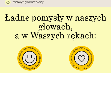
Zachwyt gwarantowany
Ładne pomysły w naszych
głowach,
a w Waszych rękach:
Jakość w każdym
Sztuka polskiej
aspekcie
produkcji
Dbałość o detal od plakatu do
Od projektu po opakowania –
opakowania.
wszystko powstaje w Polsce!