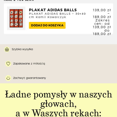
PLAKAT ADIDAS BALLS
139,00
zł
–
PLAKAT ADIDAS BALLS – 30×40
189,00
zł
cm
Kamil Kowalczyk
Zakres
cen: od
DODAJ DO KOSZYKA
139,00 zł
do
189,00 zł
Szybka wysyłka
Zapakowane z miłością
Zachwyt gwarantowany
Ładne pomysły w naszych
głowach,
a w Waszych rękach: