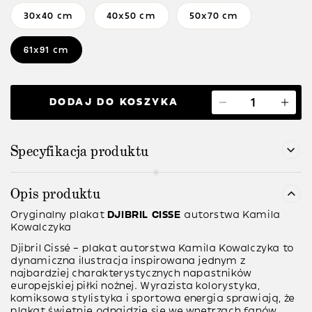
30x40 cm
40x50 cm
50x70 cm
61x91 cm
DODAJ DO KOSZYKA
Specyfikacja produktu
Opis produktu
Oryginalny plakat
DJIBRIL CISSE
autorstwa Kamila
Kowalczyka
Djibril Cissé – plakat autorstwa Kamila Kowalczyka to
dynamiczna ilustracja inspirowana jednym z
najbardziej charakterystycznych napastników
europejskiej piłki nożnej. Wyrazista kolorystyka,
komiksowa stylistyka i sportowa energia sprawiają, że
plakat świetnie odnajdzie się we wnętrzach fanów