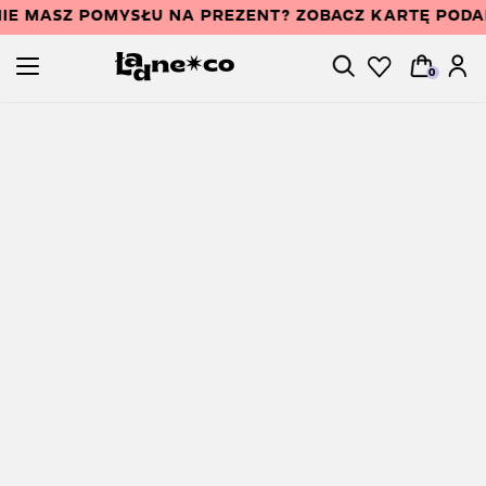
IE MASZ POMYSŁU NA PREZENT? ZOBACZ KARTĘ POD
0