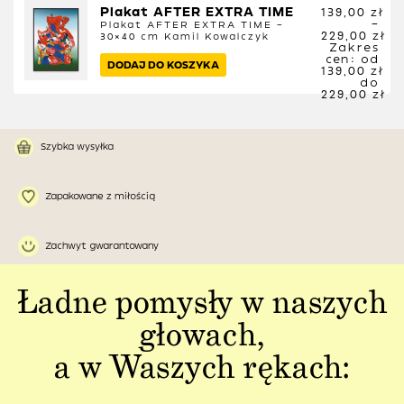
Plakat AFTER EXTRA TIME
139,00
zł
–
Plakat AFTER EXTRA TIME –
229,00
zł
30×40 cm
Kamil Kowalczyk
Zakres
cen: od
DODAJ DO KOSZYKA
139,00 zł
do
229,00 zł
Szybka wysyłka
Zapakowane z miłością
Zachwyt gwarantowany
Ładne pomysły w naszych
głowach,
a w Waszych rękach: