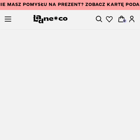
IE MASZ POMYSŁU NA PREZENT? ZOBACZ KARTĘ POD
0