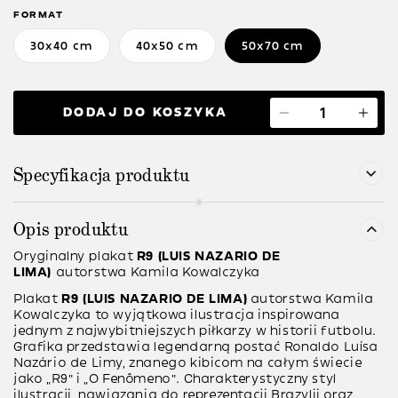
FORMAT
30x40 cm
40x50 cm
50x70 cm
DODAJ DO KOSZYKA
Specyfikacja produktu
Opis produktu
Oryginalny plakat
R9 (LUIS NAZARIO DE
LIMA)
autorstwa Kamila Kowalczyka
Plakat
R9 (LUIS NAZARIO DE LIMA)
autorstwa Kamila
Kowalczyka to wyjątkowa ilustracja inspirowana
jednym z najwybitniejszych piłkarzy w historii futbolu.
Grafika przedstawia legendarną postać Ronaldo Luísa
Nazário de Limy, znanego kibicom na całym świecie
jako „R9” i „O Fenômeno”. Charakterystyczny styl
ilustracji, nawiązania do reprezentacji Brazylii oraz