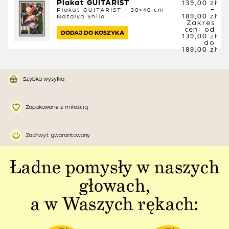
Plakat GUITARIST
139,00
zł
–
Plakat GUITARIST – 30×40 cm
189,00
zł
Natalya Shilo
Zakres
cen: od
DODAJ DO KOSZYKA
139,00 zł
do
189,00 zł
Szybka wysyłka
Zapakowane z miłością
Zachwyt gwarantowany
Ładne pomysły w naszych
głowach,
a w Waszych rękach: