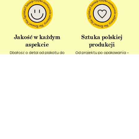
Jakość w każdym
Sztuka polskiej
aspekcie
produkcji
Dbałość o detal od plakatu do
Od projektu po opakowania –
opakowania.
wszystko powstaje w Polsce!
Idealny pomysł na
Produkt z recyklingu
prezent
Nasze kartonowe tuby ciągle
Podaruj bliskim kawałek sztuki i
pozostają w obiegu.
spytaj – Ładne, co?