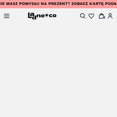
IE MASZ POMYSŁU NA PREZENT? ZOBACZ KARTĘ POD
0