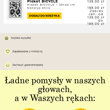
Plakat BICYCLE
139,00
zł
–
Plakat BICYCLE – 30×40 cm
189,00
zł
Natalya Shilo
Zakres
cen: od
DODAJ DO KOSZYKA
139,00 zł
do
189,00 zł
Szybka wysyłka
Zapakowane z miłością
Zachwyt gwarantowany
Ładne pomysły w naszych
głowach,
a w Waszych rękach: