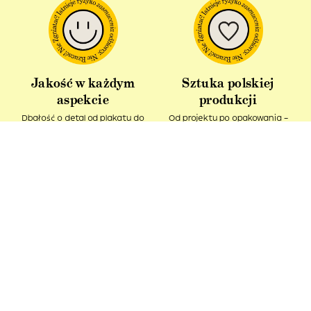
Jakość w każdym
Sztuka polskiej
aspekcie
produkcji
Dbałość o detal od plakatu do
Od projektu po opakowania –
opakowania.
wszystko powstaje w Polsce!
Idealny pomysł na
Produkt z recyklingu
prezent
Nasze kartonowe tuby ciągle
Podaruj bliskim kawałek sztuki i
pozostają w obiegu.
spytaj – Ładne, co?