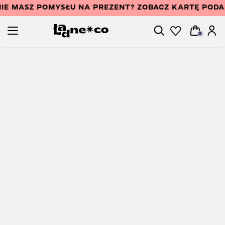
IE MASZ POMYSŁU NA PREZENT? ZOBACZ KARTĘ POD
0