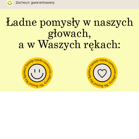
Zachwyt gwarantowany
Ładne pomysły w naszych
głowach,
a w Waszych rękach:
Jakość w każdym
Sztuka polskiej
aspekcie
produkcji
Dbałość o detal od plakatu do
Od projektu po opakowania –
opakowania.
wszystko powstaje w Polsce!