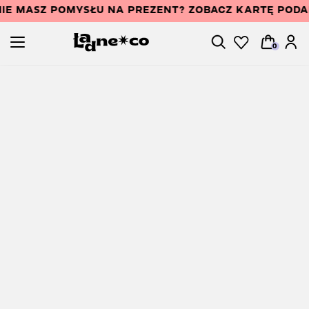
IE MASZ POMYSŁU NA PREZENT? ZOBACZ KARTĘ POD
0