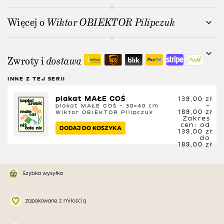
Więcej o
Wiktor OBIEKTOR Pilipczuk
Zwroty i
dostawa
INNE Z TEJ SERII
plakat MAŁE COŚ
139,00
zł
–
plakat MAŁE COŚ – 30×40 cm
189,00
zł
Wiktor OBIEKTOR Pilipczuk
Zakres
cen: od
DODAJ DO KOSZYKA
139,00 zł
do
189,00 zł
Szybka wysyłka
Zapakowane z miłością