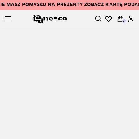
IE MASZ POMYSŁU NA PREZENT? ZOBACZ KARTĘ POD
0