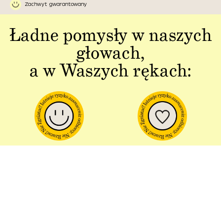
Zachwyt gwarantowany
Ładne pomysły w naszych
głowach,
a w Waszych rękach:
Jakość w każdym
Sztuka polskiej
aspekcie
produkcji
Dbałość o detal od plakatu do
Od projektu po opakowania –
opakowania.
wszystko powstaje w Polsce!