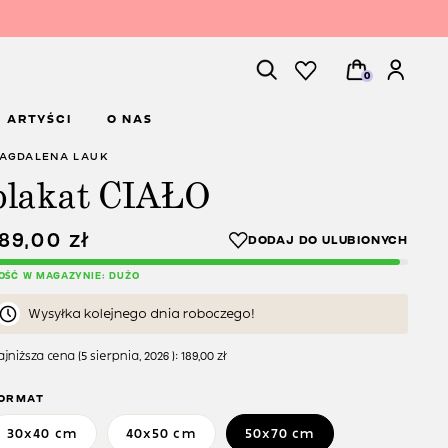
0
ARTYŚCI
O NAS
AGDALENA LAUK
plakat CIAŁO
189,00
zł
LOŚĆ W MAGAZYNIE: DUŻO
Wysyłka kolejnego dnia roboczego!
jniższa cena (
5 sierpnia, 2026
):
189,00
zł
ORMAT
30x40 cm
40x50 cm
50x70 cm