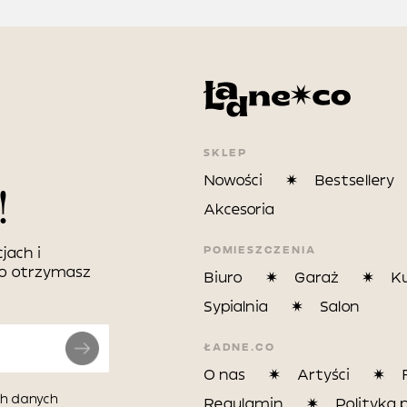
SKLEP
Nowości
Bestsellery
!
Akcesoria
POMIESZCZENIA
jach i
wo otrzymasz
Biuro
Garaż
K
Sypialnia
Salon
ŁADNE.CO
O nas
Artyści
h danych
Regulamin
Polityka 