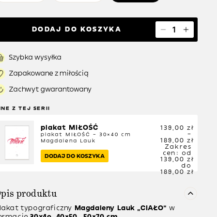
DODAJ DO KOSZYKA
Szybka wysyłka
Zapakowane z miłością
Zachwyt gwarantowany
NNE Z TEJ SERII
plakat MIŁOŚĆ
139,00
zł
–
plakat MIŁOŚĆ – 30×40 cm
189,00
zł
Magdalena Lauk
Zakres
cen: od
DODAJ DO KOSZYKA
139,00 zł
do
189,00 zł
pis produktu
lakat typograficzny
Magdaleny Lauk
“CIAŁO”
w
ormacie
30x4o, 40×50, 50×70 cm.