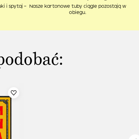
i i spytaj –
Nasze kartonowe tuby ciągle pozostają w
obiegu.
podobać: