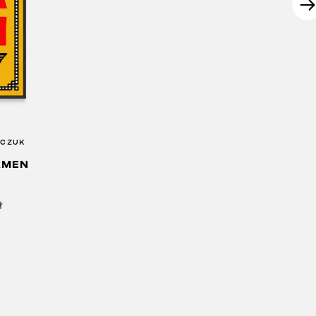
PCZUK
AMEN
ł