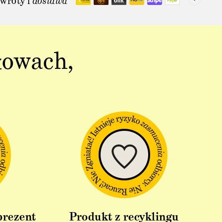
wroty i
dostawa
łowach,
prezent
Produkt z recyklingu