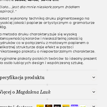
Ciało
… jest dla mnie nieskończonym źródłem
nspiracji.”
lakat wykonany techniką druku pigmentowego na
ysokiej jakości papierze artystycznym o gramaturze
40g.
a metoda druku charakteryzuje się wysoką
ntensywnością kolorów i nieskazitelną jakością
ydruków co w połączeniu z matowym papierem o
elikatnej strukturze daje efekt w postaci
nikatowego plakatu o niepowtarzalnym charakterze.
ryginalne plakaty polskich twórców to idealny prezent
la osób lubiących design i współczesną sztukę.
pecyfikacja produktu
ięcej o
Magdalena Lauk