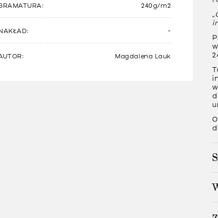
GRAMATURA:
240g/m2
“
i
NAKŁAD:
-
P
w
2
AUTOR:
Magdalena Lauk
T
i
w
d
u
O
d
S
W