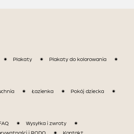
Plakaty
Plakaty do kolorowania
uchnia
Łazienka
Pokój dziecka
FAQ
Wysyłka i zwroty
prywatności i RODO
Kontakt