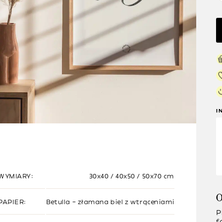
I
WYMIARY:
30x40 / 40x50 / 50x70 cm
O
PAPIER:
Betulla – złamana biel z wtrąceniami
P
f