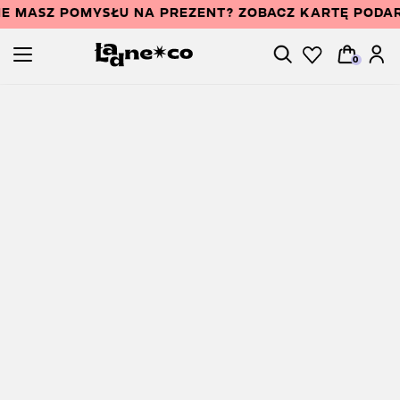
IE MASZ POMYSŁU NA PREZENT? ZOBACZ KARTĘ PODA
0