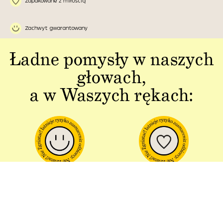
Zapakowane z miłością
Zachwyt gwarantowany
Ładne pomysły w naszych
głowach,
a w Waszych rękach:
Jakość w każdym
Sztuka polskiej
aspekcie
produkcji
Dbałość o detal od plakatu do
Od projektu po opakowania –
opakowania.
wszystko powstaje w Polsce!