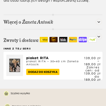
dla osób lubiących design i współczesną sztukę.
Więcej o
Żaneta Antosik
Zwroty i
dostawa
INNE Z TEJ SERII
plakat RITA
139,00
zł
–
plakat RITA – 30×40 cm
Żaneta
189,00
zł
Antosik
Zakres
cen: od
DODAJ DO KOSZYKA
139,00 zł
do
189,00 zł
Szybka wysyłka