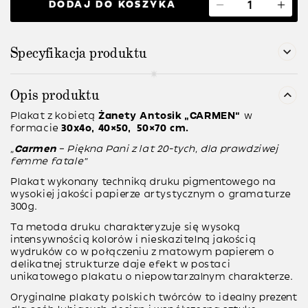
DODAJ DO KOSZYKA
Specyfikacja produktu
Opis produktu
Plakat z kobietą
Żanety Antosik
“CARMEN”
w
formacie
30x4o, 40×50, 50×70 cm.
“
Carmen
– Piękna Pani z lat 20-tych, dla prawdziwej
femme fatale”
Plakat wykonany techniką druku pigmentowego na
wysokiej jakości papierze artystycznym o gramaturze
300g.
Ta metoda druku charakteryzuje się wysoką
intensywnością kolorów i nieskazitelną jakością
wydruków co w połączeniu z matowym papierem o
delikatnej strukturze daje efekt w postaci
unikatowego plakatu o niepowtarzalnym charakterze.
Oryginalne plakaty polskich twórców to idealny prezent