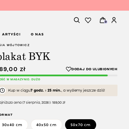
0
ARTYŚCI
O NAS
SIA WÓJTOWICZ
plakat BYK
189,00
zł
LOŚĆ W MAGAZYNIE: DUŻO
Kup w ciągu
7 godz. : 25 min.
, a wyślemy jeszcze dziś!
jniższa cena (
7 sierpnia, 2026
):
189,00
zł
ORMAT
30x40 cm
40x50 cm
50x70 cm