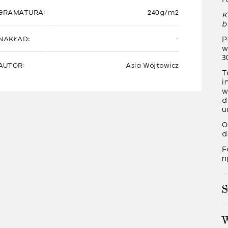
GRAMATURA:
240g/m2
K
b
P
NAKŁAD:
-
w
3
AUTOR:
Asia Wójtowicz
T
i
w
d
u
O
d
F
n
S
W