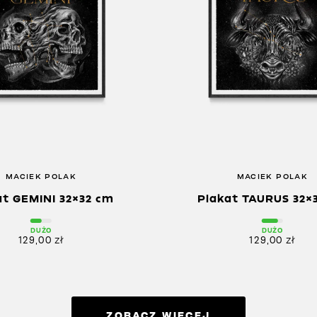
MACIEK POLAK
MACIEK POLAK
at GEMINI 32×32 cm
Plakat TAURUS 32×
DUŻO
DUŻO
129,00
zł
129,00
zł
ZOBACZ WIĘCEJ