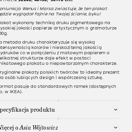
oniunkcja Wenus i Marsa zwiastuje, że ten plakat
ędzie wyglądał fajnie na Twojej ścianie, byku!
lakat wykonany techniką druku pigmentowego na
ysokiej jakości papierze artystycznym o gramaturze
00g.
a metoda druku charakteryzuje się wysoką
ntensywnością kolorów i nieskazitelną jakością
ydruków co w połączeniu z matowym papierem o
elikatnej strukturze daje efekt w postaci
nikatowego plakatu o niepowtarzalnym charakterze.
ryginalne plakaty polskich twórców to idealny prezent
la osób lubiących design i współczesną sztukę.
ormat pasuje do standardowych ramek (dostępnych
p. w IKEA).
pecyfikacja produktu
ięcej o
Asia Wójtowicz