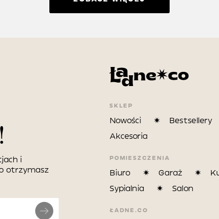
SKLEP
Nowości
Bestsellery
!
Akcesoria
POMIESZCZENIA
jach i
wo otrzymasz
Biuro
Garaż
K
Sypialnia
Salon
ŁADNE.CO