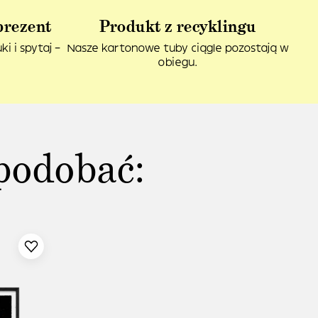
prezent
Produkt z recyklingu
i i spytaj –
Nasze kartonowe tuby ciągle pozostają w
obiegu.
podobać: