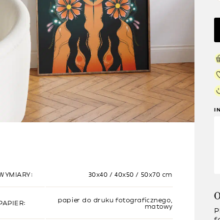
I
WYMIARY:
30x40 / 40x50 / 50x70 cm
O
papier do druku fotograficznego,
PAPIER:
matowy
P
f