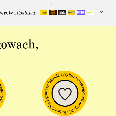
wroty i
dostawa
łowach,