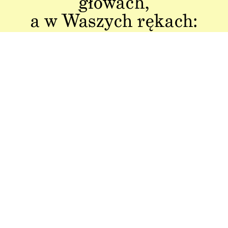
głowach,
a w Waszych rękach:
Jakość w każdym
Sztuka polskiej
aspekcie
produkcji
Dbałość o detal od plakatu do
Od projektu po opakowania –
opakowania.
wszystko powstaje w Polsce!
Idealny pomysł na
Produkt z recyklingu