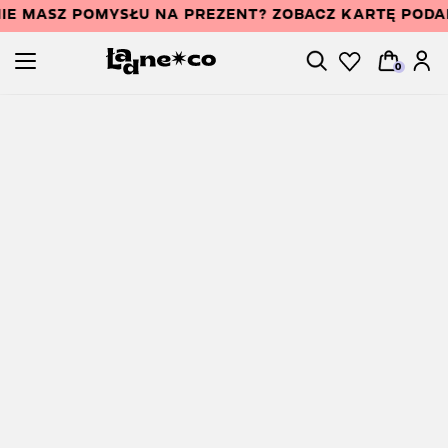
IE MASZ POMYSŁU NA PREZENT? ZOBACZ KARTĘ POD
0