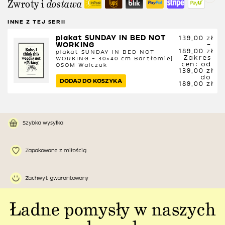
Zwroty i
dostawa
INNE Z TEJ SERII
plakat SUNDAY IN BED NOT 
139,00
zł
WORKING
–
189,00
zł
plakat SUNDAY IN BED NOT
Zakres
WORKING – 30×40 cm
Bartłomiej
cen: od
OSOM Walczuk
139,00 zł
do
DODAJ DO KOSZYKA
189,00 zł
Szybka wysyłka
Zapakowane z miłością
Zachwyt gwarantowany
Ładne pomysły w naszych