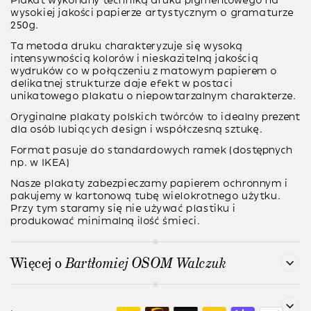
Plakat wykonany techniką
druku pigmentowego
na
wysokiej jakości papierze artystycznym o gramaturze
250g
.
Ta metoda druku charakteryzuje się wysoką
intensywnością kolorów i nieskazitelną jakością
wydruków co w połączeniu z matowym papierem o
delikatnej strukturze daje efekt w postaci
unikatowego plakatu o niepowtarzalnym charakterze.
Oryginalne plakaty polskich twórców to idealny prezent
dla osób lubiących design i współczesną sztukę.
Format pasuje do standardowych ramek (dostępnych
np. w IKEA)
Nasze plakaty zabezpieczamy papierem ochronnym i
pakujemy w kartonową tubę wielokrotnego użytku.
Przy tym staramy się nie używać plastiku i
produkować minimalną ilość śmieci.
Więcej o
Bartłomiej OSOM Walczuk