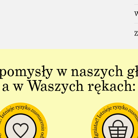
W
Z
pomysły w naszych g
a w Waszych rękach: