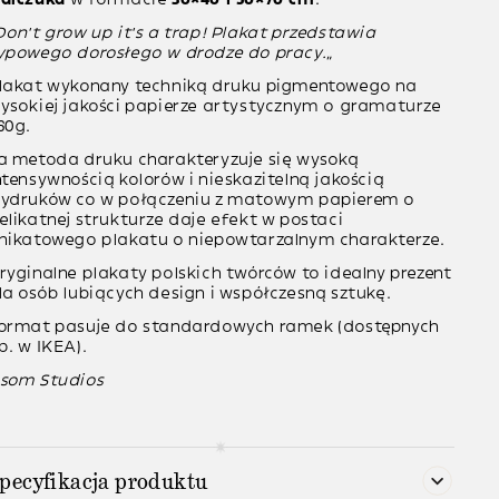
Don’t grow up it’s a trap! Plakat przedstawia
ypowego dorosłego w drodze do pracy.
“
lakat wykonany techniką druku pigmentowego na
ysokiej jakości papierze artystycznym o gramaturze
60g.
a metoda druku charakteryzuje się wysoką
ntensywnością kolorów i nieskazitelną jakością
ydruków co w połączeniu z matowym papierem o
elikatnej strukturze daje efekt w postaci
nikatowego plakatu o niepowtarzalnym charakterze.
ryginalne plakaty polskich twórców to idealny prezent
la osób lubiących design i współczesną sztukę.
ormat pasuje do standardowych ramek (dostępnych
p. w IKEA).
som Studios
pecyfikacja produktu