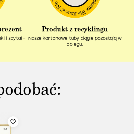
prezent
Produkt z recyklingu
i i spytaj –
Nasze kartonowe tuby ciągle pozostają w
obiegu.
podobać: