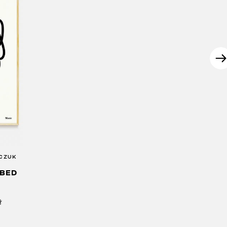
LCZUK
 BED
ł