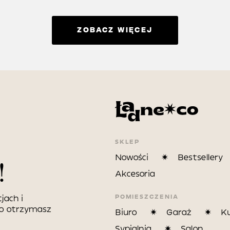
ZOBACZ WIĘCEJ
SKLEP
Nowości
Bestsellery
!
Akcesoria
POMIESZCZENIA
jach i
wo otrzymasz
Biuro
Garaż
K
Sypialnia
Salon