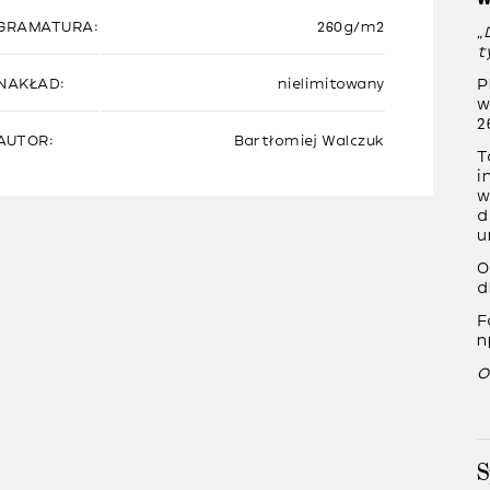
GRAMATURA:
260g/m2
“
t
P
NAKŁAD:
nielimitowany
w
2
AUTOR:
Bartłomiej Walczuk
T
i
w
d
u
O
d
F
n
O
S