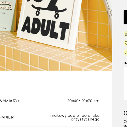
I
WYMIARY:
30x40/ 50x70 cm
O
matowy papier do druku
PAPIER:
artystycznego
O
W