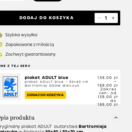
DODAJ DO KOSZYKA
Szybka wysyłka
Zapakowane z miłością
Zachwyt gwarantowany
NNE Z TEJ SERII
plakat ADULT blue
139,00
zł
–
plakat ADULT blue – 30×40 cm
189,00
zł
Bartłomiej OSOM Walczuk
Zakres
cen: od
DODAJ DO KOSZYKA
139,00 zł
do
189,00 zł
pis produktu
ryginalny plakat
ADULT
autorstwa
Bartłomieja
alczuka
w formacie
30×40 i 50×70 cm
.