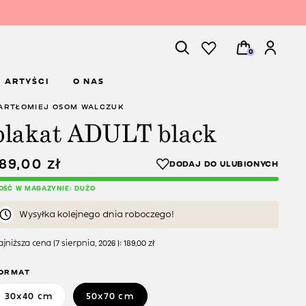
0
ARTYŚCI
O NAS
ARTŁOMIEJ OSOM WALCZUK
plakat ADULT black
189,00
zł
LOŚĆ W MAGAZYNIE: DUŻO
Wysyłka kolejnego dnia roboczego!
jniższa cena (
7 sierpnia, 2026
):
189,00
zł
ORMAT
30x40 cm
50x70 cm