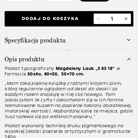
DODAJ DO KOSZYKA
Specyfikacja produktu
Opis produktu
Plakat typograficzny
Magdaleny Lauk
“3 85 18”
w
formacie
30x4o, 40×50, 50×70 cm.
“Mam taką piękną książkę z różnymi krojami pism,
którą regularnie oglądam od deski do deski i za
każdym razem znajduję w niej coś nowego. Tam
zobaczyłam te cyfry i zakochałam się w ich formie.
Namalowane tuszem na papierze nabrały dodatkowej,
malarskiej wartości. Najbardziej lubię te miejsca, gdzie
tusz rozlewa się po włóknach papieru.”
Plakat wykonany techniką druku pigmentowego na
wysokiej jakości papierze artystycznym o gramaturze
240g.