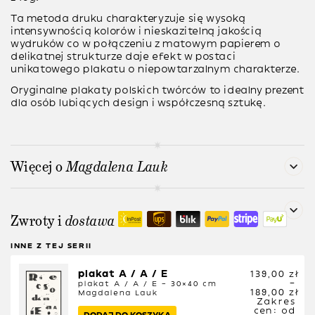
Ta metoda druku charakteryzuje się wysoką
intensywnością kolorów i nieskazitelną jakością
wydruków co w połączeniu z matowym papierem o
delikatnej strukturze daje efekt w postaci
unikatowego plakatu o niepowtarzalnym charakterze.
Oryginalne plakaty polskich twórców to idealny prezent
dla osób lubiących design i współczesną sztukę.
Więcej o
Magdalena Lauk
Zwroty i
dostawa
INNE Z TEJ SERII
plakat A / A / E
139,00
zł
–
plakat A / A / E – 30×40 cm
189,00
zł
Magdalena Lauk
Zakres
cen: od
DODAJ DO KOSZYKA