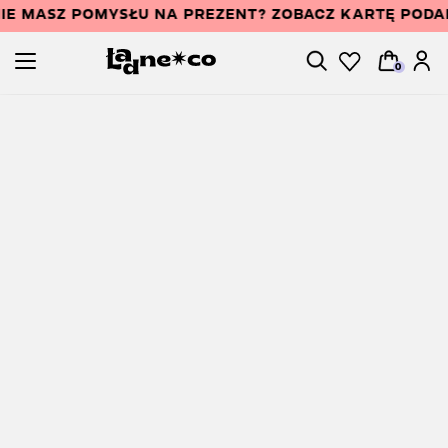
IE MASZ POMYSŁU NA PREZENT? ZOBACZ KARTĘ POD
0