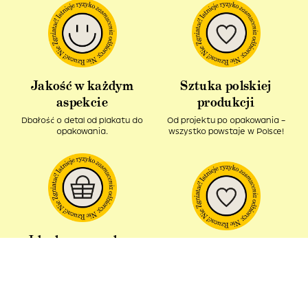
Jakość w każdym
Sztuka polskiej
aspekcie
produkcji
Dbałość o detal od plakatu do
Od projektu po opakowania –
opakowania.
wszystko powstaje w Polsce!
Idealny pomysł na
Produkt z recyklingu
prezent
Nasze kartonowe tuby ciągle
Podaruj bliskim kawałek sztuki i
pozostają w obiegu.
spytaj – Ładne, co?