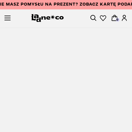
IE MASZ POMYSŁU NA PREZENT? ZOBACZ KARTĘ POD
0