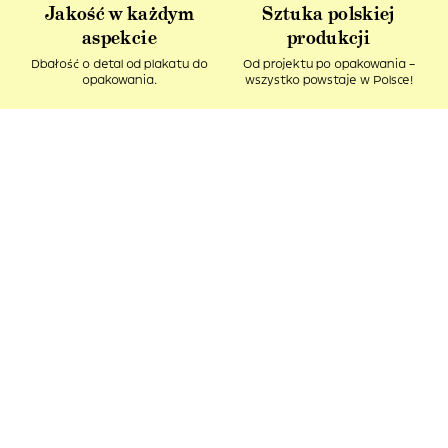
Jakość w każdym
Sztuka polskiej
aspekcie
produkcji
Dbałość o detal od plakatu do
Od projektu po opakowania –
opakowania.
wszystko powstaje w Polsce!
Idealny pomysł na
Produkt z recyklingu
prezent
Nasze kartonowe tuby ciągle
Podaruj bliskim kawałek sztuki i
pozostają w obiegu.
spytaj – Ładne, co?
Te produkty mogą Ci się
spodobać: