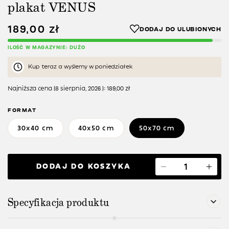
plakat VENUS
189,00
zł
ILOŚĆ W MAGAZYNIE: DUŻO
Kup teraz a wyślemy w poniedziałek
Najniższa cena (
8 sierpnia, 2026
):
189,00
zł
FORMAT
30x40 cm
40x50 cm
50x70 cm
DODAJ DO KOSZYKA
Specyfikacja produktu