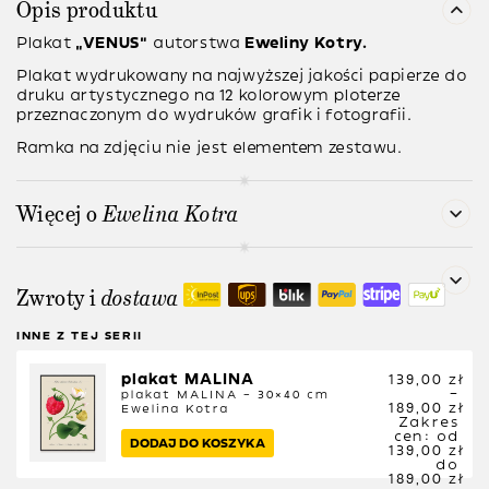
Opis produktu
Plakat
“VENUS”
autorstwa
Eweliny Kotry.
Plakat wydrukowany na najwyższej jakości papierze do
druku artystycznego na 12 kolorowym ploterze
przeznaczonym do wydruków grafik i fotografii.
Ramka na zdjęciu nie jest elementem zestawu.
Więcej o
Ewelina Kotra
Zwroty i
dostawa
INNE Z TEJ SERII
plakat MALINA
139,00
zł
–
plakat MALINA – 30×40 cm
189,00
zł
Ewelina Kotra
Zakres
cen: od
DODAJ DO KOSZYKA
139,00 zł
do
189,00 zł