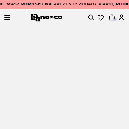
IE MASZ POMYSŁU NA PREZENT? ZOBACZ KARTĘ POD
0