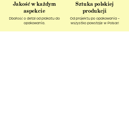
Jakość w każdym
Sztuka polskiej
aspekcie
produkcji
Dbałość o detal od plakatu do
Od projektu po opakowania –
opakowania.
wszystko powstaje w Polsce!
Idealny pomysł na
Produkt z recyklingu
prezent
Nasze kartonowe tuby ciągle
Podaruj bliskim kawałek sztuki i
pozostają w obiegu.
spytaj – Ładne, co?
Te produkty mogą Ci się
spodobać: