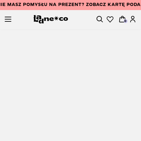
IE MASZ POMYSŁU NA PREZENT? ZOBACZ KARTĘ POD
0