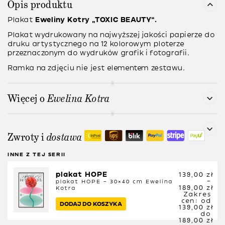
Opis produktu
Plakat
Eweliny Kotry
“TOXIC BEAUTY”.
Plakat wydrukowany na najwyższej jakości papierze do
druku artystycznego na 12 kolorowym ploterze
przeznaczonym do wydruków grafik i fotografii.
Ramka na zdjęciu nie jest elementem zestawu.
Więcej o
Ewelina Kotra
Zwroty i
dostawa
INNE Z TEJ SERII
plakat HOPE
139,00
zł
–
plakat HOPE – 30×40 cm
Ewelina
189,00
zł
Kotra
Zakres
cen: od
DODAJ DO KOSZYKA
139,00 zł
do
189,00 zł