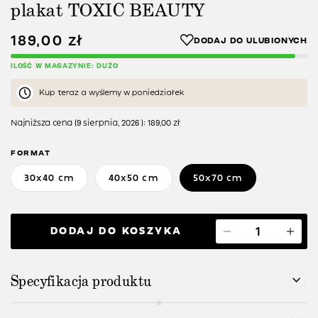
plakat TOXIC BEAUTY
189,00
zł
ILOŚĆ W MAGAZYNIE: DUŻO
Kup teraz a wyślemy w poniedziałek
Najniższa cena (
9 sierpnia, 2026
):
189,00
zł
FORMAT
30x40 cm
40x50 cm
50x70 cm
DODAJ DO KOSZYKA
Specyfikacja produktu