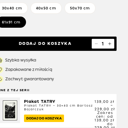
30x40 cm
40x50 cm
50x70 cm
61x91 cm
DODAJ DO KOSZYKA
Szybka wysyłka
Zapakowane z miłością
Zachwyt gwarantowany
NNE Z TEJ SERII
Plakat TATRY
139,00
zł
–
Plakat TATRY – 30×40 cm
Bartosz
229,00
zł
Bojarczuk
Zakres
cen: od
DODAJ DO KOSZYKA
139,00 zł
do
229,00 zł