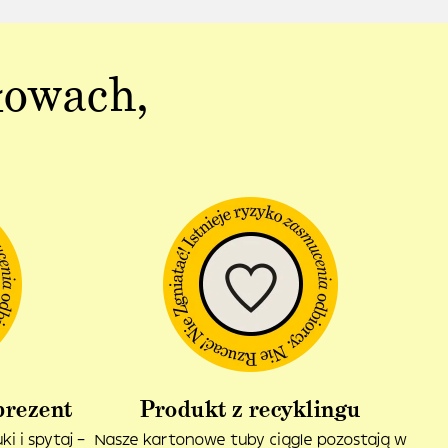
łowach,
prezent
Produkt z recyklingu
i i spytaj –
Nasze kartonowe tuby ciągle pozostają w