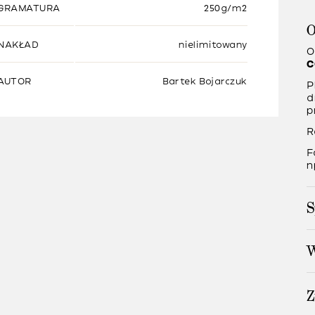
GRAMATURA
250g/m2
O
NAKŁAD
nielimitowany
O
C
AUTOR
Bartek Bojarczuk
P
d
p
R
F
n
S
W
Z