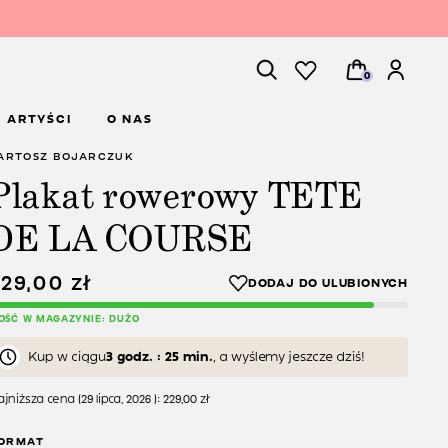
0
ARTYŚCI
O NAS
ARTOSZ BOJARCZUK
Plakat rowerowy TETE
DE LA COURSE
229,00
zł
LOŚĆ W MAGAZYNIE: DUŻO
Kup w ciągu
3 godz. : 25 min.
, a wyślemy jeszcze dziś!
jniższa cena (
29 lipca, 2026
):
229,00
zł
ORMAT