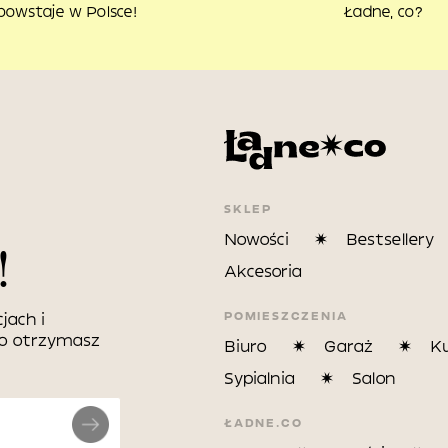
powstaje w Polsce!
Ładne, co?
SKLEP
Nowości
Bestsellery
!
Akcesoria
POMIESZCZENIA
jach i
wo otrzymasz
Biuro
Garaż
K
Sypialnia
Salon
ŁADNE.CO