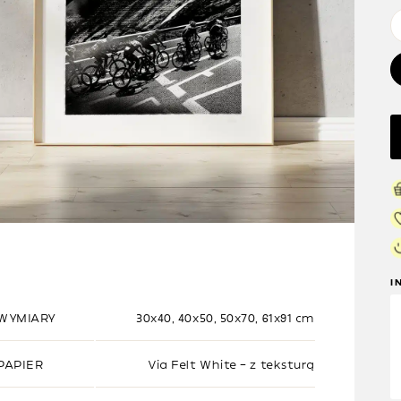
I
WYMIARY
30x40, 40x50, 50x70, 61x91 cm
PAPIER
Via Felt White – z teksturą