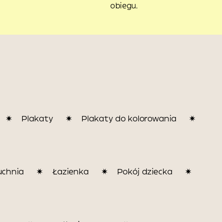
obiegu.
Plakaty
Plakaty do kolorowania
uchnia
Łazienka
Pokój dziecka