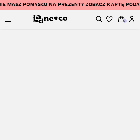
IE MASZ POMYSŁU NA PREZENT? ZOBACZ KARTĘ POD
0