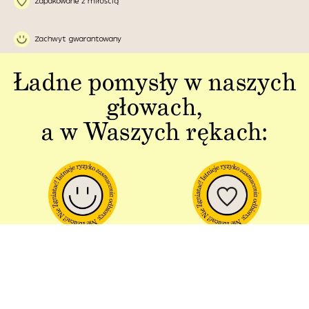
Zapakowane z miłością
Zachwyt gwarantowany
Ładne pomysły w naszych
głowach,
a w Waszych rękach:
Jakość w każdym
Sztuka polskiej
aspekcie
produkcji
Dbałość o detal od plakatu do
Od projektu po opakowania –
opakowania.
wszystko powstaje w Polsce!