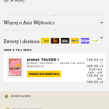
np. w IKEA).
Więcej o
Asia Wójtowicz
Zwroty i
dostawa
INNE Z TEJ SERII
plakat TAUZEN I
139,00
zł
–
plakat TAUZEN I – 30×40 cm
Asia
189,00
zł
Wójtowicz
Zakres
cen: od
DODAJ DO KOSZYKA
139,00 zł
do
189,00 zł
Szybka wysyłka