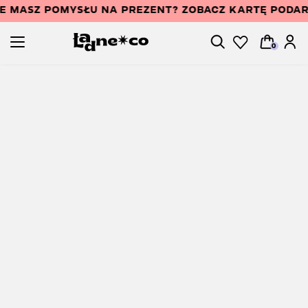
IE MASZ POMYSŁU NA PREZENT? ZOBACZ KARTĘ PODA
0