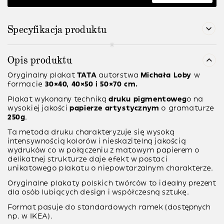
Specyfikacja produktu
Opis produktu
Oryginalny plakat
TATA
autorstwa
Michała Loby
w
formacie
30×40, 40×50 i 50×70 cm.
Plakat wykonany techniką
druku pigmentoweg
o na
wysokiej jakości
papierze artystycznym
o gramaturze
250g
.
Ta metoda druku charakteryzuje się wysoką
intensywnością kolorów i nieskazitelną jakością
wydruków co w połączeniu z matowym papierem o
delikatnej strukturze daje efekt w postaci
unikatowego plakatu o niepowtarzalnym charakterze.
Oryginalne plakaty polskich twórców to idealny prezent
dla osób lubiących design i współczesną sztukę.
Format pasuje do standardowych ramek (dostępnych
np. w IKEA).