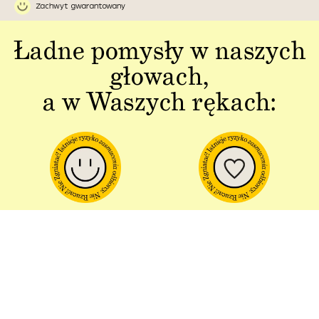
Zachwyt gwarantowany
Ładne pomysły w naszych
głowach,
a w Waszych rękach:
Jakość w każdym
Sztuka polskiej
aspekcie
produkcji
Dbałość o detal od plakatu do
Od projektu po opakowania –
opakowania.
wszystko powstaje w Polsce!