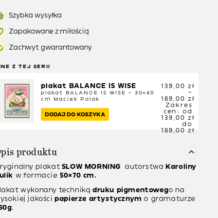
Szybka wysyłka
Zapakowane z miłością
Zachwyt gwarantowany
NNE Z TEJ SERII
plakat BALANCE IS WISE
139,00
zł
–
plakat BALANCE IS WISE – 30×40
189,00
zł
cm
Maciek Polak
Zakres
cen: od
DODAJ DO KOSZYKA
139,00 zł
do
189,00 zł
pis produktu
ryginalny plakat
SLOW MORNING
autorstwa
Karoliny
ulik
w formacie
50×70 cm.
lakat wykonany techniką
druku pigmentoweg
o na
ysokiej jakości
papierze artystycznym
o gramaturze
60g
.