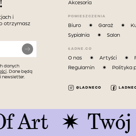
!
Akcesoria
POMIESZCZENIA
jach i
wo otrzymasz
Biuro
Garaż
K
Sypialnia
Salon
ŁADNE.CO
O nas
Artyści
h danych
Regulamin
Polityka 
ści
. Dane będą
 newsletter.
@LADNECO
LADNE
t
Twój Kawa