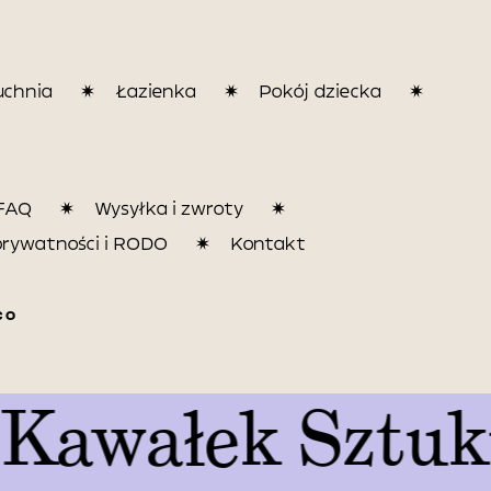
uchnia
Łazienka
Pokój dziecka
FAQ
Wysyłka i zwroty
prywatności i RODO
Kontakt
CO
łek Sztuki