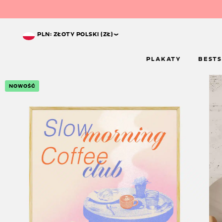
^
PLN: ZŁOTY POLSKI (ZŁ)
PLAKATY
BESTS
NOWOŚĆ