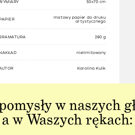
WYMIARY
50x70 cm
matowy papier do druku
PAPIER
artystycznego
GRAMATURA
260 g
NAKŁAD
nielimitowany
AUTOR
Karolina Kulik
pomysły w naszych g
a w Waszych rękach: