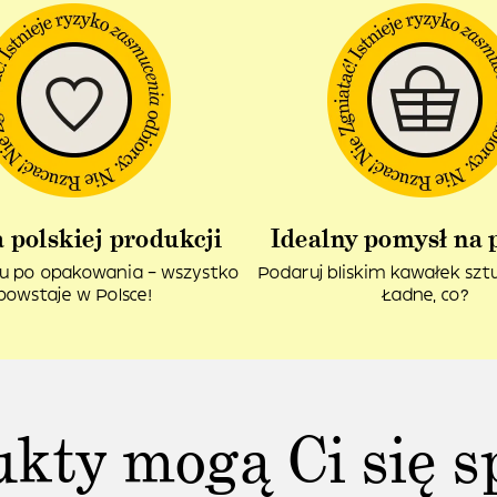
 polskiej produkcji
Idealny pomysł na 
u po opakowania – wszystko
Podaruj bliskim kawałek sztuk
powstaje w Polsce!
Ładne, co?
ukty mogą Ci się s