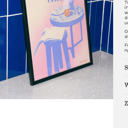
T
i
w
d
u
O
d
F
n
S
W
Z