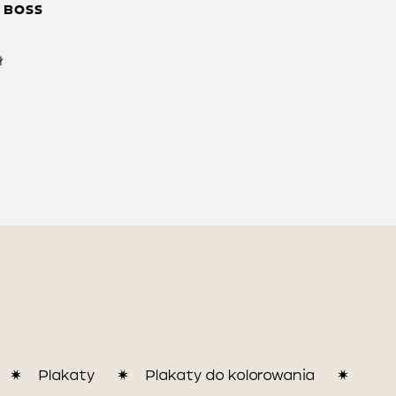
 BOSS
ł
Plakaty
Plakaty do kolorowania