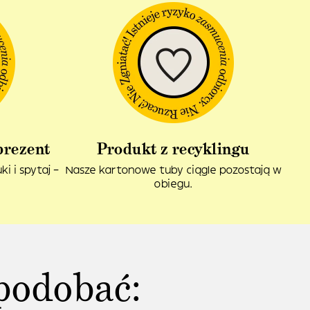
prezent
Produkt z recyklingu
i i spytaj –
Nasze kartonowe tuby ciągle pozostają w
obiegu.
podobać: