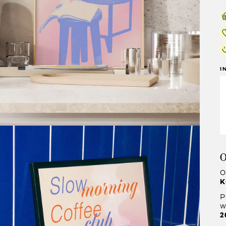
I
O
O
K
P
w
2