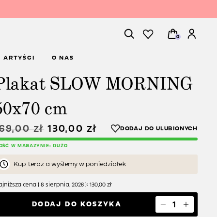
0
ARTYŚCI
O NAS
Plakat SLOW MORNING
50x70 cm
169,00
zł
130,00
zł
LOŚĆ W MAGAZYNIE: DUŻO
Kup teraz a wyślemy w poniedziałek
jniższa cena (
8 sierpnia, 2026
):
130,00
zł
DODAJ DO KOSZYKA