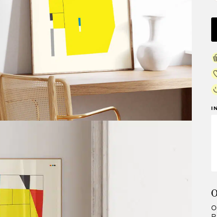
I
O
O
R