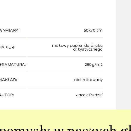
WYMIARY:
50x70 cm
matowy papier do druku
PAPIER:
artystycznego
GRAMATURA:
260g/m2
NAKŁAD:
nielimitowany
AUTOR:
Jacek Rudzki
pomysły w naszych g