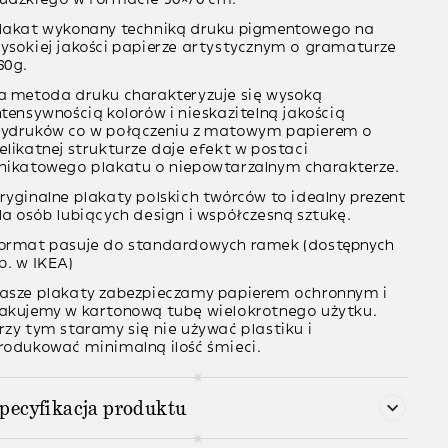
lakat wykonany techniką
druku pigmentowego
na
ysokiej jakości papierze artystycznym o gramaturze
60g
.
a metoda druku charakteryzuje się wysoką
ntensywnością kolorów i nieskazitelną jakością
ydruków co w połączeniu z matowym papierem o
elikatnej strukturze daje efekt w postaci
nikatowego plakatu o niepowtarzalnym charakterze.
ryginalne plakaty polskich twórców to idealny prezent
la osób lubiących design i współczesną sztukę.
ormat pasuje do standardowych ramek (dostępnych
p. w IKEA)
asze plakaty zabezpieczamy papierem ochronnym i
akujemy w kartonową tubę wielokrotnego użytku.
rzy tym staramy się nie używać plastiku i
rodukować minimalną ilość śmieci.
pecyfikacja produktu