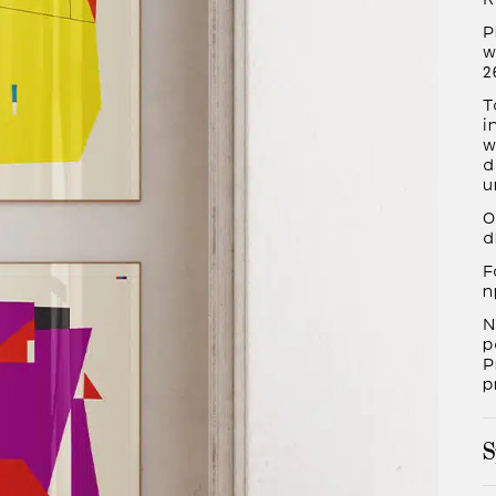
P
w
2
T
i
w
d
u
O
d
F
n
N
p
P
p
S