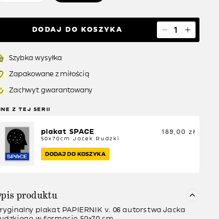
DODAJ DO KOSZYKA
Szybka wysyłka
Zapakowane z miłością
Zachwyt gwarantowany
NNE Z TEJ SERII
plakat SPACE
189,00
zł
50x70cm
Jacek Rudzki
DODAJ DO KOSZYKA
pis produktu
ryginalny plakat PAPIERNIK v. 06 autorstwa Jacka
udzkiego w formacie 50×70 cm.