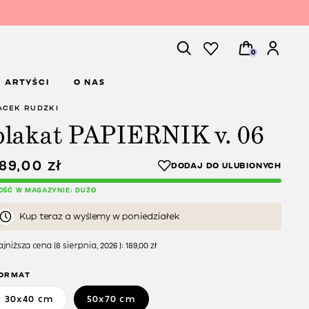
0
ARTYŚCI
O NAS
ACEK RUDZKI
plakat PAPIERNIK v. 06
189,00
zł
LOŚĆ W MAGAZYNIE: DUŻO
Kup teraz a wyślemy w poniedziałek
jniższa cena (
8 sierpnia, 2026
):
189,00
zł
ORMAT
30x40 cm
50x70 cm