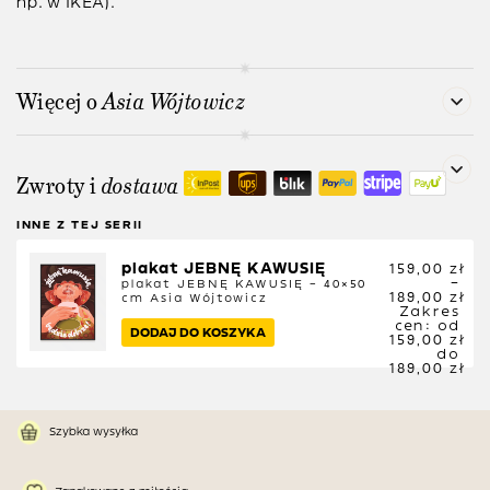
np. w IKEA).
Więcej o
Asia Wójtowicz
Zwroty i
dostawa
INNE Z TEJ SERII
plakat JEBNĘ KAWUSIĘ
159,00
zł
–
plakat JEBNĘ KAWUSIĘ – 40×50
189,00
zł
cm
Asia Wójtowicz
Zakres
cen: od
DODAJ DO KOSZYKA
159,00 zł
do
189,00 zł
Szybka wysyłka