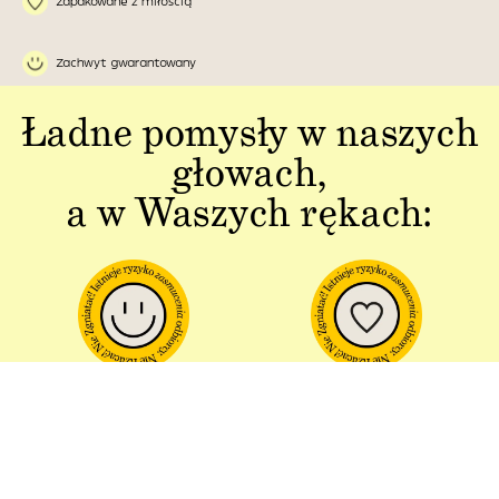
Zapakowane z miłością
Zachwyt gwarantowany
Ładne pomysły w naszych
głowach,
a w Waszych rękach:
Jakość w każdym
Sztuka polskiej
aspekcie
produkcji
Dbałość o detal od plakatu do
Od projektu po opakowania –
opakowania.
wszystko powstaje w Polsce!