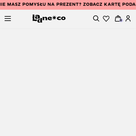
IE MASZ POMYSŁU NA PREZENT? ZOBACZ KARTĘ POD
0