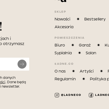
SKLEP
Nowości
Bestsellery
!
Akcesoria
POMIESZCZENIA
jach i
wo otrzymasz
Biuro
Garaż
K
Sypialnia
Salon
ŁADNE.CO
O nas
Artyści
h danych
Regulamin
Polityka 
ści
. Dane będą
 newsletter.
@LADNECO
LADNE