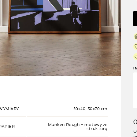
I
WYMIARY
30x40, 50x70 cm
O
Munken Rough – matowy ze
PAPIER
strukturą
O
w