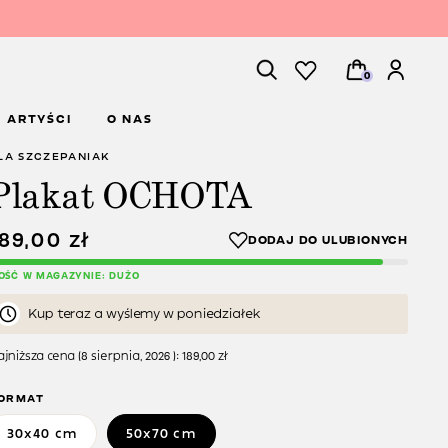
0
ARTYŚCI
O NAS
LA SZCZEPANIAK
Plakat OCHOTA
189,00
zł
LOŚĆ W MAGAZYNIE: DUŻO
Kup teraz a wyślemy w poniedziałek
jniższa cena (
8 sierpnia, 2026
):
189,00
zł
ORMAT
30x40 cm
50x70 cm