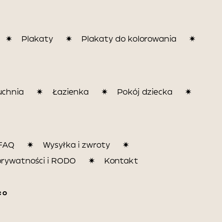
Plakaty
Plakaty do kolorowania
uchnia
Łazienka
Pokój dziecka
FAQ
Wysyłka i zwroty
prywatności i RODO
Kontakt
CO