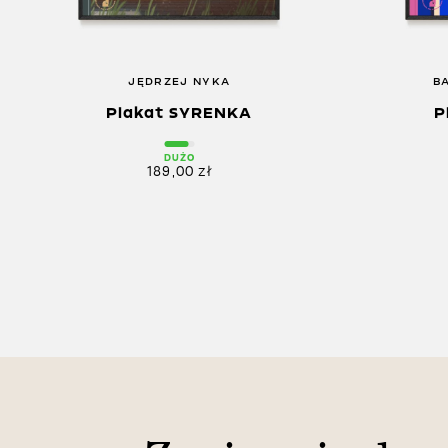
JĘDRZEJ NYKA
B
Plakat SYRENKA
P
DUŻO
189,00
zł