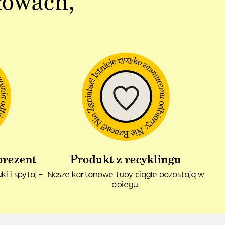
łowach,
prezent
Produkt z recyklingu
i i spytaj –
Nasze kartonowe tuby ciągle pozostają w
obiegu.