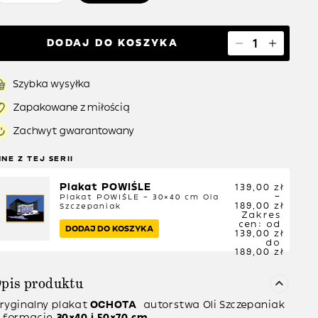
DODAJ DO KOSZYKA
Szybka wysyłka
Zapakowane z miłością
Zachwyt gwarantowany
NNE Z TEJ SERII
Plakat POWIŚLE
139,00
zł
–
Plakat POWIŚLE – 30×40 cm
Ola
189,00
zł
Szczepaniak
Zakres
cen: od
DODAJ DO KOSZYKA
139,00 zł
do
189,00 zł
pis produktu
ryginalny plakat
OCHOTA
autorstwa
Oli Szczepaniak
 formacie
30×40 i 50×70 cm.