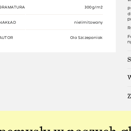
GRAMATURA
300g/m2
P
d
p
NAKŁAD
nielimitowany
R
F
AUTOR
Ola Szczepaniak
n
S
W
Z