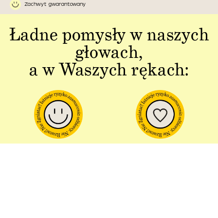
Zachwyt gwarantowany
Ładne pomysły w naszych
głowach,
a w Waszych rękach:
Jakość w każdym
Sztuka polskiej
aspekcie
produkcji
Dbałość o detal od plakatu do
Od projektu po opakowania –
opakowania.
wszystko powstaje w Polsce!