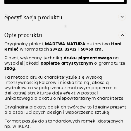
Specyfikacja produktu
Opis produktu
Oryginalny plakat
MARTWA NATURA
autorstwa
Hani
Kmieć
w formatach
23×23, 32×32 i 50×50 cm.
Plakat wykonany techniką
druku pigmentowego
na
wysokiej jakości
papierze artystycznym
o gramaturze
300g
.
Ta metoda druku charakteryzuje się wysoką
intensywnością kolorów i nieskazitelną jakością
wydruków co w połączeniu z matowym papierem o
delikatnej strukturze daje efekt w postaci
unikatowego plakatu o niepowtarzalnym charakterze.
Oryginalne plakaty polskich twórców to idealny prezent
dla osób lubiących design i współczesną sztukę.
Format pasuje do standardowych ramek (dostępnych
np. w IKEA).