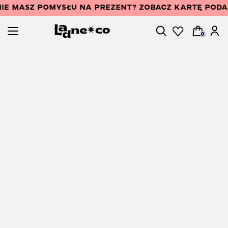
IE MASZ POMYSŁU NA PREZENT? ZOBACZ KARTĘ POD
0