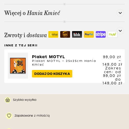
Więcej o
Hania Kmieć
Zwroty i
dostawa
INNE Z TEJ SERII
Plakat MOTYL
99,00
zł
–
Plakat MOTYL – 25x25cm
Hania
149,00
zł
Kmieć
Zakres
cen: od
DODAJ DO KOSZYKA
99,00 zł
do
149,00 zł
Szybka wysyłka
Zapakowane z miłością