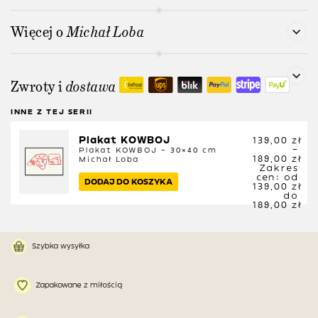
Więcej o
Michał Loba
Zwroty i
dostawa
INNE Z TEJ SERII
Plakat KOWBOJ
139,00
zł
–
Plakat KOWBOJ – 30×40 cm
189,00
zł
Michał Loba
Zakres
cen: od
DODAJ DO KOSZYKA
139,00 zł
do
189,00 zł
Szybka wysyłka
Zapakowane z miłością