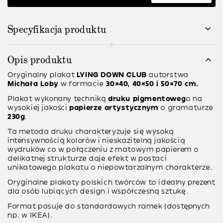
Specyfikacja produktu
Opis produktu
Oryginalny plakat
LYING DOWN CLUB
autorstwa
Michała Loby
w formacie
30×40, 40×50 i 50×70 cm.
Plakat wykonany techniką
druku pigmentoweg
o na
wysokiej jakości
papierze artystycznym
o gramaturze
230g
.
Ta metoda druku charakteryzuje się wysoką
intensywnością kolorów i nieskazitelną jakością
wydruków co w połączeniu z matowym papierem o
delikatnej strukturze daje efekt w postaci
unikatowego plakatu o niepowtarzalnym charakterze.
Oryginalne plakaty polskich twórców to idealny prezent
dla osób lubiących design i współczesną sztukę.
Format pasuje do standardowych ramek (dostępnych
np. w IKEA).