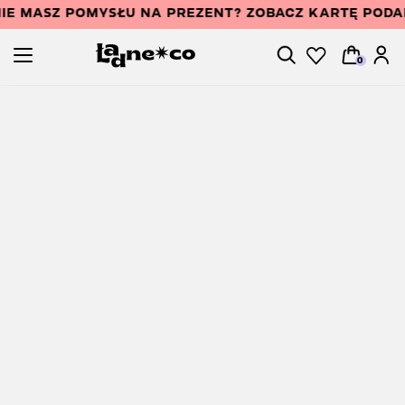
IE MASZ POMYSŁU NA PREZENT? ZOBACZ KARTĘ POD
0