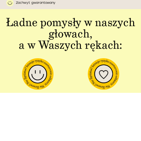
Zachwyt gwarantowany
Ładne pomysły w naszych
głowach,
a w Waszych rękach:
Jakość w każdym
Sztuka polskiej
aspekcie
produkcji
Dbałość o detal od plakatu do
Od projektu po opakowania –
opakowania.
wszystko powstaje w Polsce!