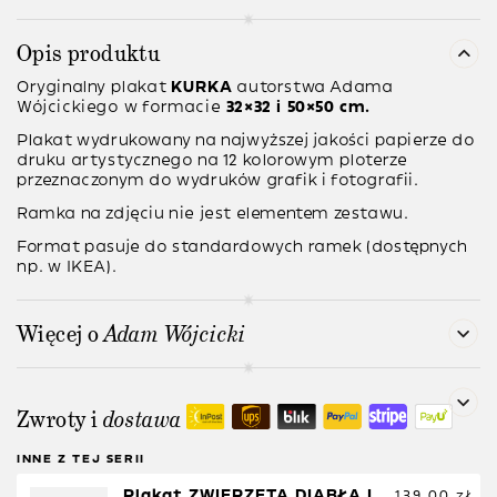
Opis produktu
Oryginalny plakat
KURKA
autorstwa
Adama
Wójcickiego
w formacie
32×32 i 50×50 cm.
Plakat wydrukowany na najwyższej jakości papierze do
druku artystycznego na 12 kolorowym ploterze
przeznaczonym do wydruków grafik i fotografii.
Ramka na zdjęciu nie jest elementem zestawu.
Format pasuje do standardowych ramek (dostępnych
np. w IKEA).
Więcej o
Adam Wójcicki
Zwroty i
dostawa
INNE Z TEJ SERII
Plakat ZWIERZĘTA DIABŁA I 
139,00
zł