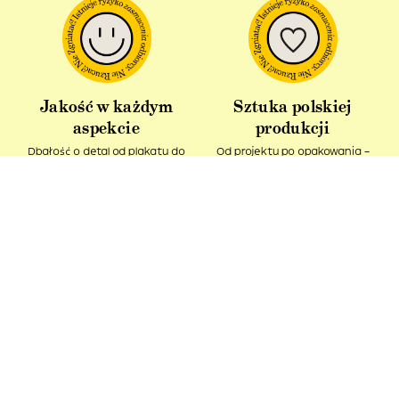
Jakość w każdym
Sztuka polskiej
aspekcie
produkcji
Dbałość o detal od plakatu do
Od projektu po opakowania –
opakowania.
wszystko powstaje w Polsce!
Idealny pomysł na
Produkt z recyklingu
prezent
Nasze kartonowe tuby ciągle
Podaruj bliskim kawałek sztuki i
pozostają w obiegu.
spytaj – Ładne, co?