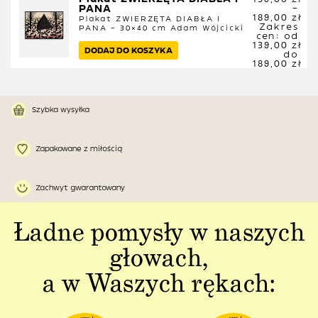
PANA
–
189,00
zł
Plakat ZWIERZĘTA DIABŁA I
Zakres
PANA – 30×40 cm
Adam Wójcicki
cen: od
139,00 zł
DODAJ DO KOSZYKA
do
189,00 zł
Szybka wysyłka
Zapakowane z miłością
Zachwyt gwarantowany
Ładne pomysły w naszych
głowach,
a w Waszych rękach: