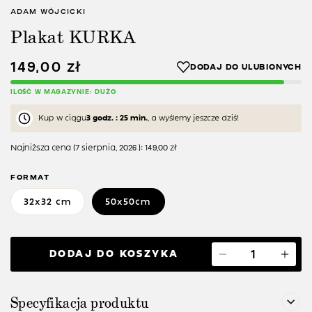
ADAM WÓJCICKI
Plakat KURKA
149,00
zł
ILOŚĆ W MAGAZYNIE: DUŻO
Kup w ciągu
3 godz. : 25 min.
, a wyślemy jeszcze dziś!
Najniższa cena (
7 sierpnia, 2026
):
149,00
zł
FORMAT
32x32 cm
50x50cm
DODAJ DO KOSZYKA
Specyfikacja produktu