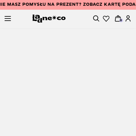
IE MASZ POMYSŁU NA PREZENT? ZOBACZ KARTĘ POD
0