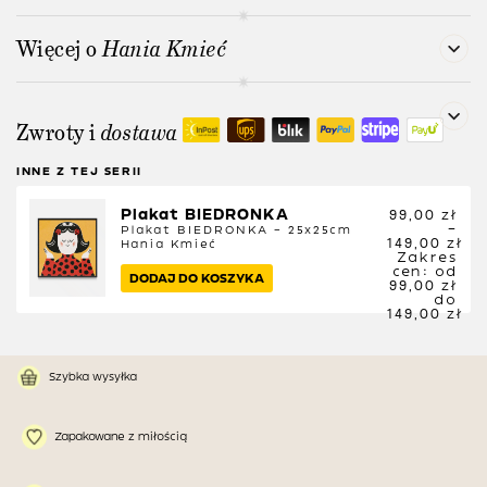
Więcej o
Hania Kmieć
Zwroty i
dostawa
INNE Z TEJ SERII
Plakat BIEDRONKA
99,00
zł
–
Plakat BIEDRONKA – 25x25cm
149,00
zł
Hania Kmieć
Zakres
cen: od
DODAJ DO KOSZYKA
99,00 zł
do
149,00 zł
Szybka wysyłka
Zapakowane z miłością