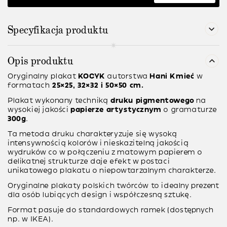
Specyfikacja produktu
Opis produktu
Oryginalny plakat
KOCYK
autorstwa
Hani Kmieć
w
formatach
25×25, 32×32 i 50×50 cm.
Plakat wykonany techniką
druku pigmentowego
na
wysokiej jakości
papierze artystycznym
o gramaturze
300g
.
Ta metoda druku charakteryzuje się wysoką
intensywnością kolorów i nieskazitelną jakością
wydruków co w połączeniu z matowym papierem o
delikatnej strukturze daje efekt w postaci
unikatowego plakatu o niepowtarzalnym charakterze.
Oryginalne plakaty polskich twórców to idealny prezent
dla osób lubiących design i współczesną sztukę.
Format pasuje do standardowych ramek (dostępnych
np. w IKEA).