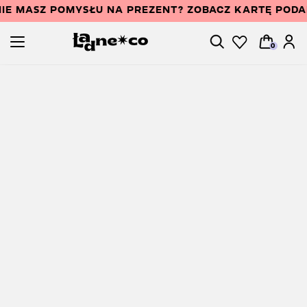
IE MASZ POMYSŁU NA PREZENT? ZOBACZ KARTĘ POD
0