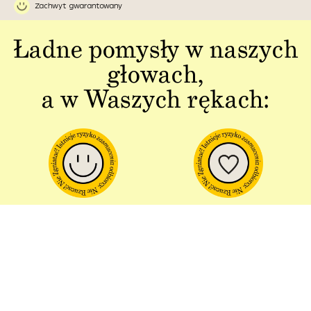
Zachwyt gwarantowany
Ładne pomysły w naszych
głowach,
a w Waszych rękach:
Jakość w każdym
Sztuka polskiej
aspekcie
produkcji
Dbałość o detal od plakatu do
Od projektu po opakowania –
opakowania.
wszystko powstaje w Polsce!