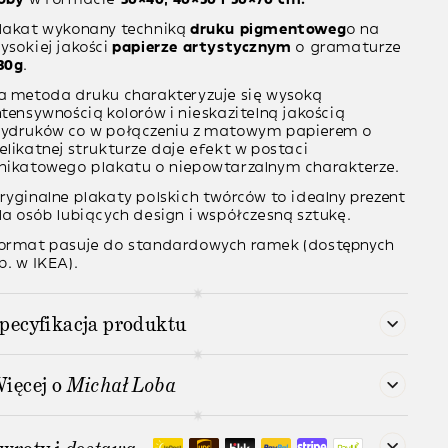
lakat wykonany techniką
druku pigmentoweg
o na
ysokiej jakości
papierze artystycznym
o gramaturze
30g
.
a metoda druku charakteryzuje się wysoką
ntensywnością kolorów i nieskazitelną jakością
ydruków co w połączeniu z matowym papierem o
elikatnej strukturze daje efekt w postaci
nikatowego plakatu o niepowtarzalnym charakterze.
ryginalne plakaty polskich twórców to idealny prezent
la osób lubiących design i współczesną sztukę.
ormat pasuje do standardowych ramek (dostępnych
p. w IKEA).
pecyfikacja produktu
ięcej o
Michał Loba