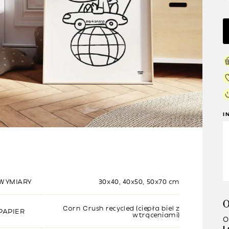
I
WYMIARY
30x40, 40x50, 50x70 cm
O
Corn Crush recycled (ciepła biel z
PAPIER
wtrąceniami)
O
L