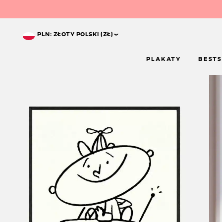
^
PLN: ZŁOTY POLSKI (ZŁ)
PLAKATY
BESTS