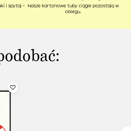
i i spytaj –
Nasze kartonowe tuby ciągle pozostają w
obiegu.
podobać: