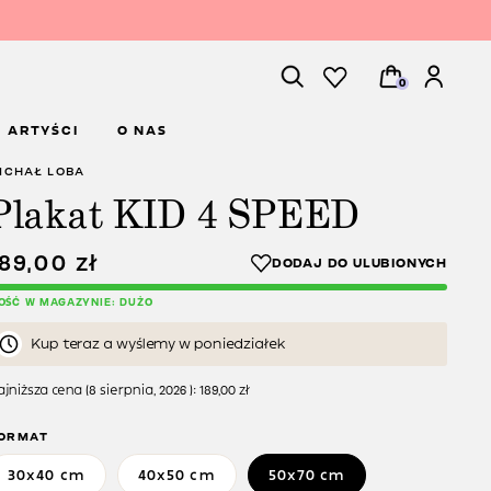
0
ARTYŚCI
O NAS
ICHAŁ LOBA
Plakat KID 4 SPEED
189,00
zł
LOŚĆ W MAGAZYNIE: DUŻO
Kup teraz a wyślemy w poniedziałek
jniższa cena (
8 sierpnia, 2026
):
189,00
zł
ORMAT
30x40 cm
40x50 cm
50x70 cm