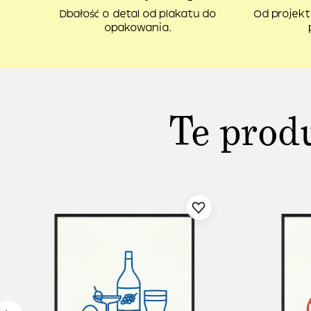
Dbałość o detal od plakatu do
Od projekt
opakowania.
Te prod