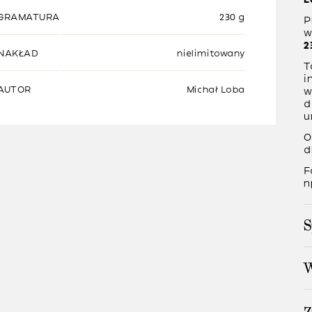
GRAMATURA
230 g
P
w
2
NAKŁAD
nielimitowany
T
i
AUTOR
Michał Loba
w
d
u
O
d
F
n
S
W