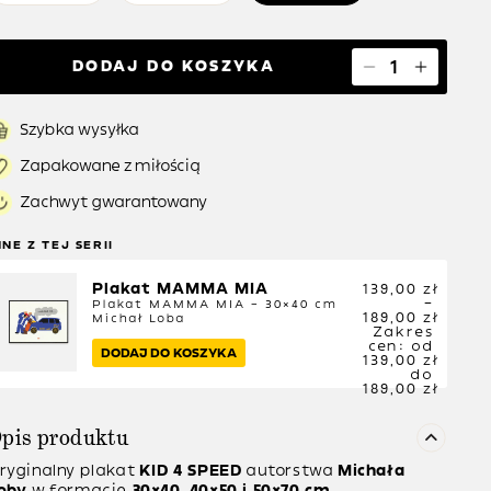
DODAJ DO KOSZYKA
Szybka wysyłka
Zapakowane z miłością
Zachwyt gwarantowany
NNE Z TEJ SERII
Plakat MAMMA MIA
139,00
zł
–
Plakat MAMMA MIA – 30×40 cm
189,00
zł
Michał Loba
Zakres
cen: od
DODAJ DO KOSZYKA
139,00 zł
do
189,00 zł
pis produktu
ryginalny plakat
KID 4 SPEED
autorstwa
Michała
oby
w formacie
30×40, 40×50 i 50×70 cm.