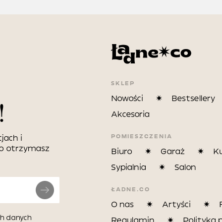
SKLEP
Nowości
Bestsellery
!
Akcesoria
POMIESZCZENIA
jach i
wo otrzymasz
Biuro
Garaż
K
Sypialnia
Salon
ŁADNE.CO
O nas
Artyści
h danych
Regulamin
Polityka 