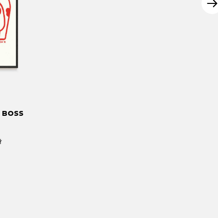
 BOSS
ł