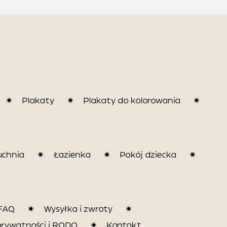
Plakaty
Plakaty do kolorowania
uchnia
Łazienka
Pokój dziecka
FAQ
Wysyłka i zwroty
prywatności i RODO
Kontakt