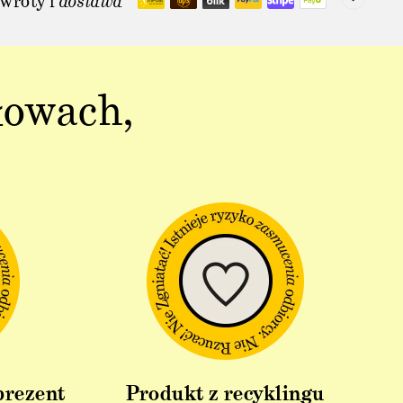
wroty i
dostawa
łowach,
prezent
Produkt z recyklingu