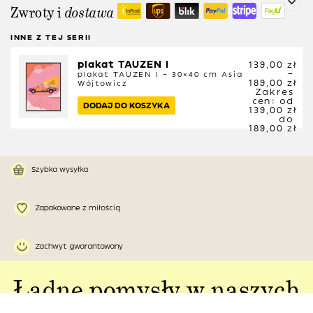
Zwroty i
dostawa
INNE Z TEJ SERII
plakat TAUZEN I
139,00
zł
–
plakat TAUZEN I – 30×40 cm
Asia
189,00
zł
Wójtowicz
Zakres
cen: od
DODAJ DO KOSZYKA
139,00 zł
do
189,00 zł
Szybka wysyłka
Zapakowane z miłością
Zachwyt gwarantowany
Ładne pomysły w naszych