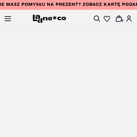
IE MASZ POMYSŁU NA PREZENT? ZOBACZ KARTĘ POD
0