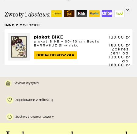
Zwroty i
dostawa
INNE Z TEJ SERII
plakat BIKE
139,00
zł
–
plakat BIKE – 30×40 cm
Beata
189,00
zł
BARRAKUZ Śliwińska
Zakres
cen: od
DODAJ DO KOSZYKA
139,00 zł
do
189,00 zł
Szybka wysyłka
Zapakowane z miłością
Zachwyt gwarantowany
Ładne pomysły w naszych