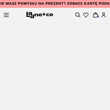
IE MASZ POMYSŁU NA PREZENT? ZOBACZ KARTĘ POD
0