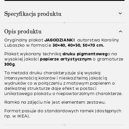
Specyfikacja produktu
Opis produktu
Oryginalny plakat
JAGODZIANKI
autorstwa
Karoliny
Lubaszko
w formacie
30×40, 40×50, 50×70 cm.
Plakat wykonany techniką
druku pigmentoweg
o na
wysokiej jakości
papierze artystycznym
o gramaturze
300g
.
Ta metoda druku charakteryzuje się wysoką
intensywnością kolorów i nieskazitelną jakością
wydruków co w połączeniu z matowym papierem o
delikatnej strukturze daje efekt w postaci
unikatowego plakatu o niepowtarzalnym charakterze.
Ramka na zdjęciu nie jest elementem zestawu.
Format pasuje do standardowych ramek (dostępnych
np. w IKEA).