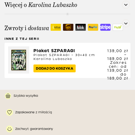
Więcej o
Karolina Lubaszko
Zwroty i
dostawa
INNE Z TEJ SERII
Plakat SZPARAGI
139,00
zł
–
Plakat SZPARAGI – 30×40 cm
189,00
zł
Karolina Lubaszko
Zakres
cen: od
DODAJ DO KOSZYKA
139,00 zł
do
189,00 zł
Szybka wysyłka
Zapakowane z miłością
Zachwyt gwarantowany