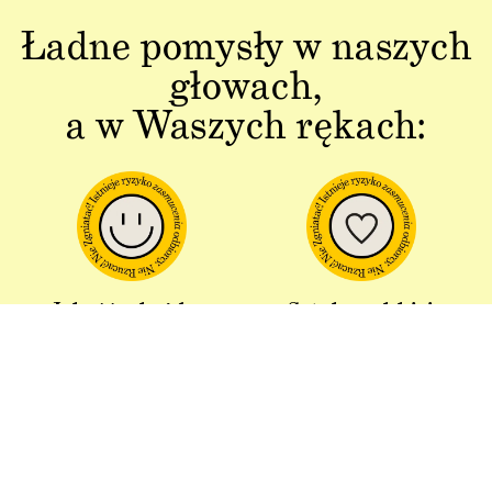
Ładne pomysły w naszych
głowach,
a w Waszych rękach:
Jakość w każdym
Sztuka polskiej
aspekcie
produkcji
Dbałość o detal od plakatu do
Od projektu po opakowania –
opakowania.
wszystko powstaje w Polsce!