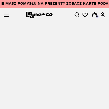
IE MASZ POMYSŁU NA PREZENT? ZOBACZ KARTĘ POD
0