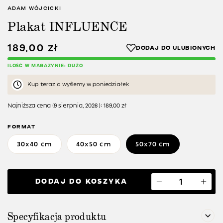
ADAM WÓJCICKI
Plakat INFLUENCE
189,00
zł
ILOŚĆ W MAGAZYNIE: DUŻO
Kup teraz a wyślemy w poniedziałek
Najniższa cena (
9 sierpnia, 2026
):
189,00
zł
FORMAT
30x40 cm
40x50 cm
50x70 cm
DODAJ DO KOSZYKA
Specyfikacja produktu