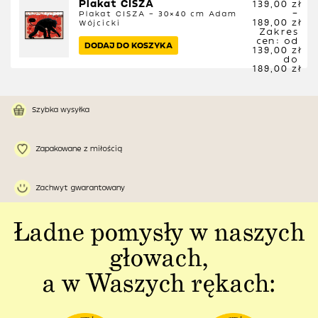
Plakat CISZA
139,00
zł
–
Plakat CISZA – 30×40 cm
Adam
189,00
zł
Wójcicki
Zakres
cen: od
DODAJ DO KOSZYKA
139,00 zł
do
189,00 zł
Szybka wysyłka
Zapakowane z miłością
Zachwyt gwarantowany
Ładne pomysły w naszych
głowach,
a w Waszych rękach: