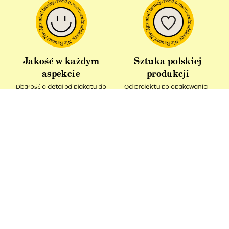
Jakość w każdym
Sztuka polskiej
aspekcie
produkcji
Dbałość o detal od plakatu do
Od projektu po opakowania –
opakowania.
wszystko powstaje w Polsce!
Idealny pomysł na
Produkt z recyklingu
prezent
Nasze kartonowe tuby ciągle
Podaruj bliskim kawałek sztuki i
pozostają w obiegu.
spytaj – Ładne, co?