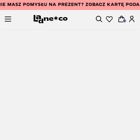
IE MASZ POMYSŁU NA PREZENT? ZOBACZ KARTĘ POD
0