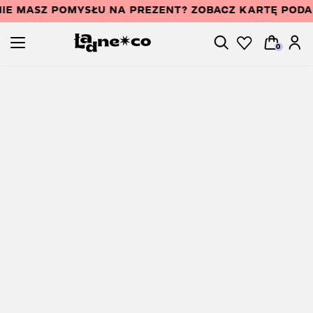
IE MASZ POMYSŁU NA PREZENT? ZOBACZ KARTĘ POD
0