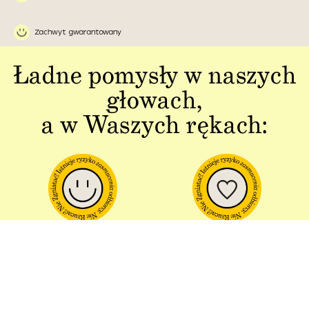
Zachwyt gwarantowany
Ładne pomysły w naszych
głowach,
a w Waszych rękach:
Jakość w każdym
Sztuka polskiej
aspekcie
produkcji
Dbałość o detal od plakatu do
Od projektu po opakowania –
opakowania.
wszystko powstaje w Polsce!