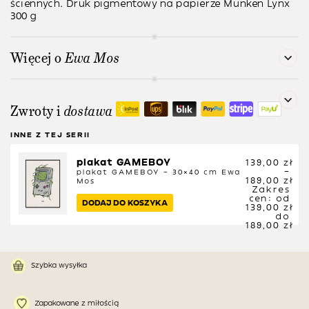
ściennych. Druk pigmentowy na papierze Munken Lynx
300 g
Więcej o
Ewa Mos
Zwroty i
dostawa
INNE Z TEJ SERII
plakat GAMEBOY
139,00
zł
–
plakat GAMEBOY – 30×40 cm
Ewa
189,00
zł
Mos
Zakres
cen: od
DODAJ DO KOSZYKA
139,00 zł
do
189,00 zł
Szybka wysyłka
Zapakowane z miłością