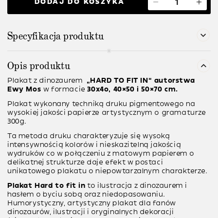
DODAJ DO KOSZYKA
Specyfikacja produktu
Opis produktu
Plakat z dinozaurem
“HARD TO FIT IN” autorstwa
Ewy Mos
w formacie
30x4o, 40×50 i 50×70 cm.
Plakat wykonany techniką druku pigmentowego na
wysokiej jakości papierze artystycznym o gramaturze
300g.
Ta metoda druku charakteryzuje się wysoką
intensywnością kolorów i nieskazitelną jakością
wydruków co w połączeniu z matowym papierem o
delikatnej strukturze daje efekt w postaci
unikatowego plakatu o niepowtarzalnym charakterze.
Plakat Hard to fit in
to ilustracja z dinozaurem i
hasłem o byciu sobą oraz niedopasowaniu.
Humorystyczny, artystyczny plakat dla fanów
dinozaurów, ilustracji i oryginalnych dekoracji