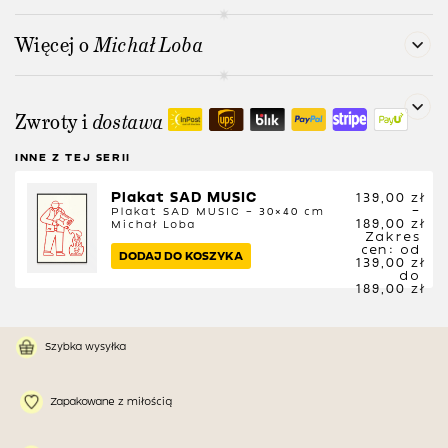
Więcej o
Michał Loba
Zwroty i
dostawa
INNE Z TEJ SERII
Plakat SAD MUSIC
139,00
zł
–
Plakat SAD MUSIC – 30×40 cm
189,00
zł
Michał Loba
Zakres
cen: od
DODAJ DO KOSZYKA
139,00 zł
do
189,00 zł
Szybka wysyłka
Zapakowane z miłością