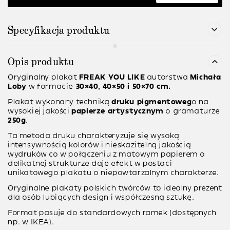
Specyfikacja produktu
Opis produktu
Oryginalny plakat
FREAK YOU LIKE
autorstwa
Michała
Loby
w formacie
30×40, 40×50 i 50×70 cm.
Plakat wykonany techniką
druku pigmentoweg
o na
wysokiej jakości
papierze artystycznym
o gramaturze
250g
.
Ta metoda druku charakteryzuje się wysoką
intensywnością kolorów i nieskazitelną jakością
wydruków co w połączeniu z matowym papierem o
delikatnej strukturze daje efekt w postaci
unikatowego plakatu o niepowtarzalnym charakterze.
Oryginalne plakaty polskich twórców to idealny prezent
dla osób lubiących design i współczesną sztukę.
Format pasuje do standardowych ramek (dostępnych
np. w IKEA).