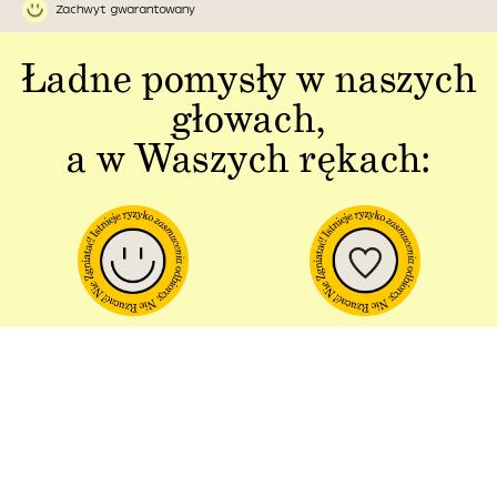
Zachwyt gwarantowany
Ładne pomysły w naszych
głowach,
a w Waszych rękach:
Jakość w każdym
Sztuka polskiej
aspekcie
produkcji
Dbałość o detal od plakatu do
Od projektu po opakowania –
opakowania.
wszystko powstaje w Polsce!