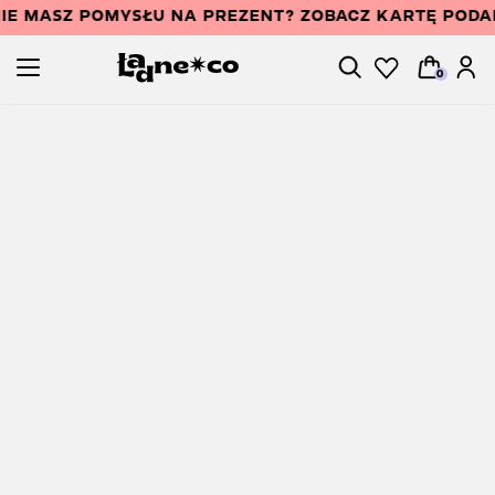
IE MASZ POMYSŁU NA PREZENT? ZOBACZ KARTĘ POD
0