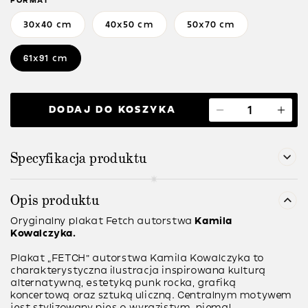
FORMAT
30x40 cm
40x50 cm
50x70 cm
61x91 cm
DODAJ DO KOSZYKA
Specyfikacja produktu
Opis produktu
Oryginalny plakat
Fetch
autorstwa
Kamila
Kowalczyka.
Plakat „FETCH” autorstwa Kamila Kowalczyka to
charakterystyczna ilustracja inspirowana kulturą
alternatywną, estetyką punk rocka, grafiką
koncertową oraz sztuką uliczną. Centralnym motywem
jest stylizowany pies o wyrazistym, niemal