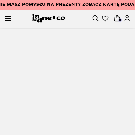
IE MASZ POMYSŁU NA PREZENT? ZOBACZ KARTĘ POD
0