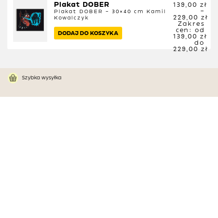
Plakat DOBER
139,00
zł
–
Plakat DOBER – 30×40 cm
Kamil
229,00
zł
Kowalczyk
Zakres
cen: od
DODAJ DO KOSZYKA
139,00 zł
do
229,00 zł
Szybka wysyłka
Zapakowane z miłością
Zachwyt gwarantowany
Ładne pomysły w naszych
głowach,
a w Waszych rękach: