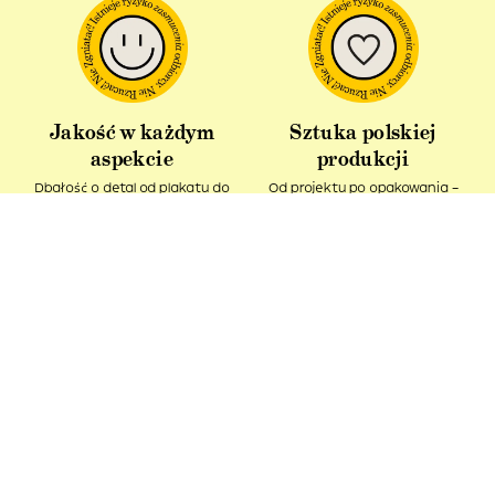
Jakość w każdym
Sztuka polskiej
aspekcie
produkcji
Dbałość o detal od plakatu do
Od projektu po opakowania –
opakowania.
wszystko powstaje w Polsce!
Idealny pomysł na
Produkt z recyklingu
prezent
Nasze kartonowe tuby ciągle
Podaruj bliskim kawałek sztuki i
pozostają w obiegu.
spytaj – Ładne, co?