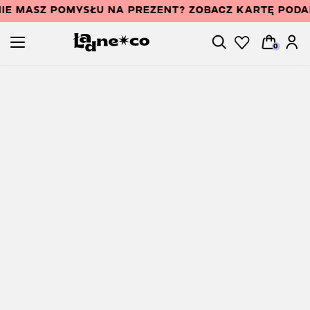
IE MASZ POMYSŁU NA PREZENT? ZOBACZ KARTĘ POD
0