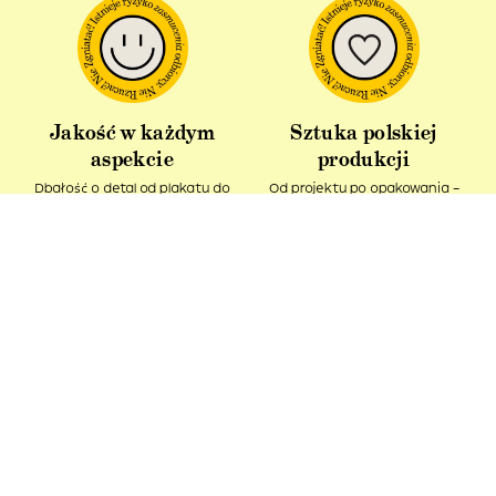
Jakość w każdym
Sztuka polskiej
aspekcie
produkcji
Dbałość o detal od plakatu do
Od projektu po opakowania –
opakowania.
wszystko powstaje w Polsce!
Idealny pomysł na
Produkt z recyklingu
prezent
Nasze kartonowe tuby ciągle
Podaruj bliskim kawałek sztuki i
pozostają w obiegu.
spytaj – Ładne, co?