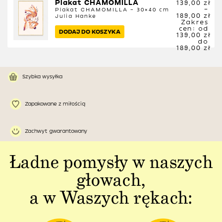
Plakat CHAMOMILLA
139,00
zł
–
Plakat CHAMOMILLA – 30×40 cm
189,00
zł
Julia Hanke
Zakres
cen: od
DODAJ DO KOSZYKA
139,00 zł
do
189,00 zł
Szybka wysyłka
Zapakowane z miłością
Zachwyt gwarantowany
Ładne pomysły w naszych
głowach,
a w Waszych rękach: