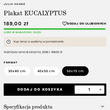
JULIA HANKE
Plakat EUCALYPTUS
189,00
zł
ILOŚĆ W MAGAZYNIE: DUŻO
Kup teraz a wyślemy w poniedziałek
Najniższa cena (
9 sierpnia, 2026
):
189,00
zł
FORMAT
30x40 cm
40x50 cm
50x70 cm
DODAJ DO KOSZYKA
Specyfikacja produktu