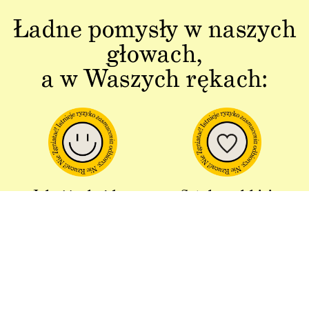
Ładne pomysły w naszych
głowach,
a w Waszych rękach:
Jakość w każdym
Sztuka polskiej
aspekcie
produkcji
Dbałość o detal od plakatu do
Od projektu po opakowania –
opakowania.
wszystko powstaje w Polsce!