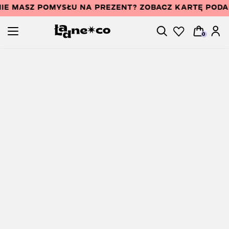
IE MASZ POMYSŁU NA PREZENT? ZOBACZ KARTĘ POD
0