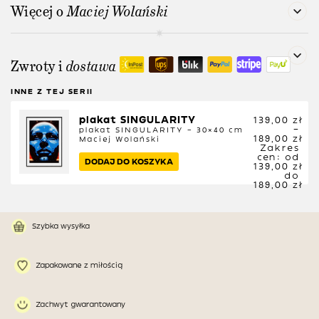
Więcej o
Maciej Wolański
Zwroty i
dostawa
INNE Z TEJ SERII
plakat SINGULARITY
139,00
zł
–
plakat SINGULARITY – 30×40 cm
189,00
zł
Maciej Wolański
Zakres
cen: od
DODAJ DO KOSZYKA
139,00 zł
do
189,00 zł
Szybka wysyłka
Zapakowane z miłością
Zachwyt gwarantowany