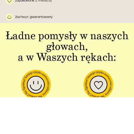
Zapakowane z miłością
Zachwyt gwarantowany
Ładne pomysły w naszych
głowach,
a w Waszych rękach:
Jakość w każdym
Sztuka polskiej
aspekcie
produkcji
Dbałość o detal od plakatu do
Od projektu po opakowania –
opakowania.
wszystko powstaje w Polsce!