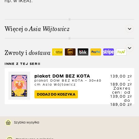
np. w IKEA).
Więcej o
Asia Wójtowicz
Zwroty i
dostawa
INNE Z TEJ SERII
plakat DOM BEZ KOTA
139,00
zł
–
plakat DOM BEZ KOTA – 30×40
189,00
zł
cm
Asia Wójtowicz
Zakres
cen: od
DODAJ DO KOSZYKA
139,00 zł
do
189,00 zł
Szybka wysyłka