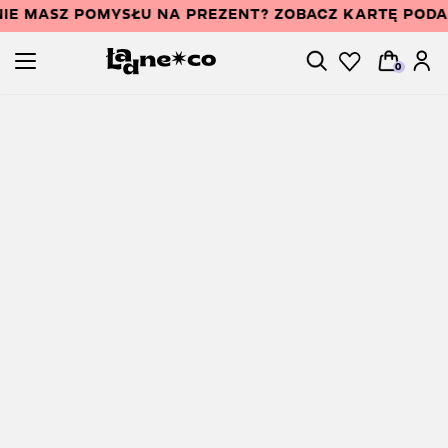
IE MASZ POMYSŁU NA PREZENT? ZOBACZ KARTĘ POD
0