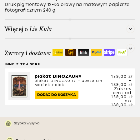
Druk pigmentowy 12-kolorowy na matowym papierze
fotograficznym 240 g
Więcej o
Lis Kula
Zwroty i
dostawa
INNE Z TEJ SERII
plakat DINOZAURY
159,00
zł
–
plakat DINOZAURY – 40×50 cm
189,00
zł
Maciek Polak
Zakres
cen: od
DODAJ DO KOSZYKA
159,00 zł
do
189,00 zł
Szybka wysyłka