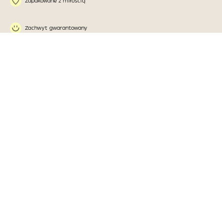
Zapakowane z miłością
Zachwyt gwarantowany
Ładne pomysły w naszych
głowach,
a w Waszych rękach:
Jakość w każdym
Sztuka polskiej
aspekcie
produkcji
Dbałość o detal od plakatu do
Od projektu po opakowania –
opakowania.
wszystko powstaje w Polsce!