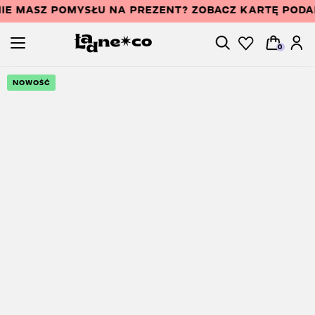
IE MASZ POMYSŁU NA PREZENT? ZOBACZ KARTĘ POD
0
NOWOŚĆ