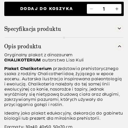
DODAJ DO KOSZYKA
Specyfikacja produktu
Opis produktu
Oryginalny plakat z dinozaurem
CHALIKOTERIUM
autorstwa Lisa Kuli
Plakat Chalikoterium
przedstawia prehistorycznego
ssaka z rodziny
Chalicotheriidae
, żyjącego w epoce
eocenu. Autorska ilustracja inspirowana paleontologią
i ewolucją. Chalikoteria należały do tej samej linii
ewolucyjnej co konie, nosorożce i tapiry, jednak
wyróżniały się nietypową budową ciała oraz długimi,
zakrzywionymi pazurami, których używały do
przyciągania gałęzi i roślin.
Idealny jako plakat edukacyjny, dekoracja do gabinetu
biologii lub prezent dla miłośnika prehistorii.
Formaty: 30×40, 40×50, 50×70 cm