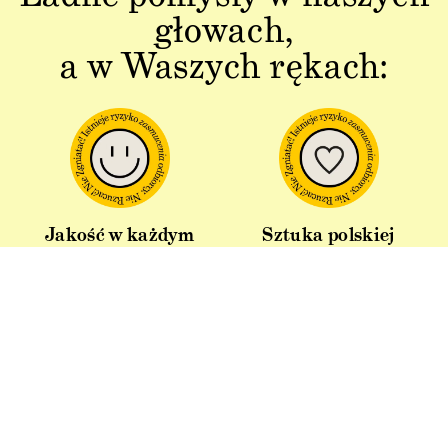
głowach,
a w Waszych rękach:
Jakość w każdym
Sztuka polskiej
aspekcie
produkcji
Dbałość o detal od plakatu do
Od projektu po opakowania –
opakowania.
wszystko powstaje w Polsce!