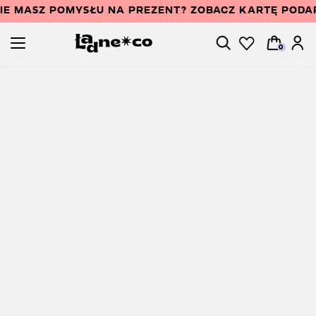
IE MASZ POMYSŁU NA PREZENT? ZOBACZ KARTĘ PODA
0