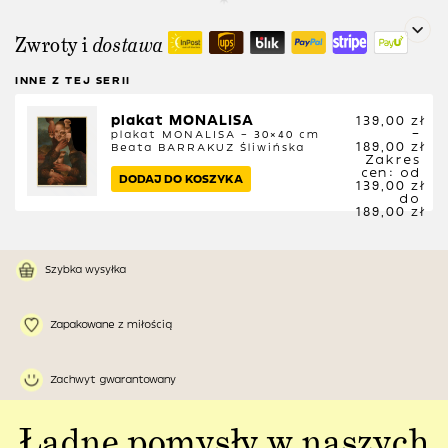
Zwroty i
dostawa
INNE Z TEJ SERII
plakat MONALISA
139,00
zł
–
plakat MONALISA – 30×40 cm
189,00
zł
Beata BARRAKUZ Śliwińska
Zakres
cen: od
DODAJ DO KOSZYKA
139,00 zł
do
189,00 zł
Szybka wysyłka
Zapakowane z miłością
Zachwyt gwarantowany
Ładne pomysły w naszych