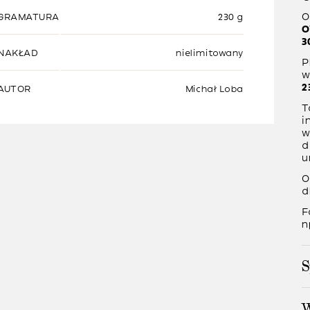
O
GRAMATURA
230 g
O
3
NAKŁAD
nielimitowany
P
w
2
AUTOR
Michał Loba
T
i
w
d
u
O
d
F
n
S
W