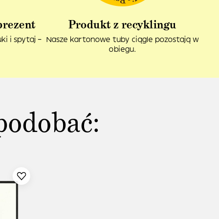
prezent
Produkt z recyklingu
i i spytaj –
Nasze kartonowe tuby ciągle pozostają w
obiegu.
podobać: