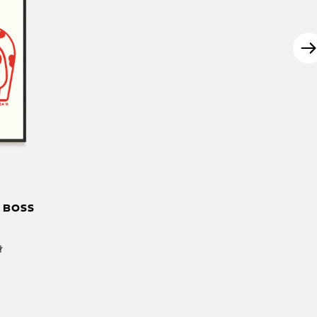
 BOSS
ł