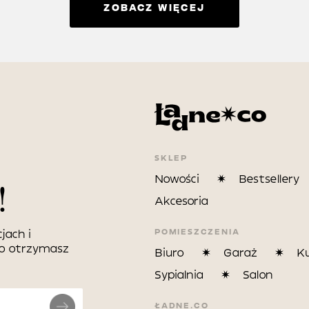
ZOBACZ WIĘCEJ
SKLEP
Nowości
Bestsellery
!
Akcesoria
POMIESZCZENIA
jach i
wo otrzymasz
Biuro
Garaż
K
Sypialnia
Salon
ŁADNE.CO