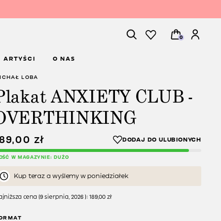
0
ARTYŚCI
O NAS
ICHAŁ LOBA
Plakat ANXIETY CLUB -
OVERTHINKING
189,00
zł
LOŚĆ W MAGAZYNIE: DUŻO
Kup teraz a wyślemy w poniedziałek
jniższa cena (
9 sierpnia, 2026
):
189,00
zł
ORMAT