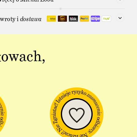
wroty i
dostawa
łowach,