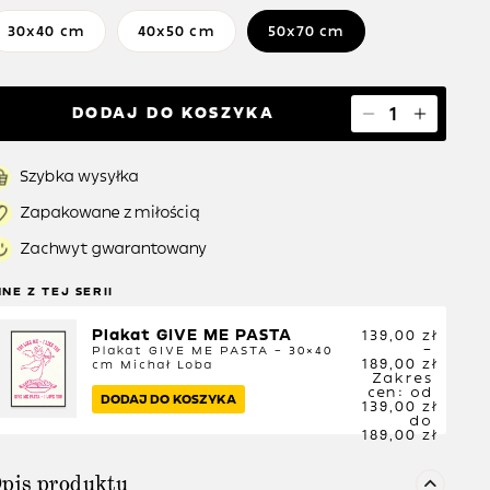
30x40 cm
40x50 cm
50x70 cm
DODAJ DO KOSZYKA
Szybka wysyłka
Zapakowane z miłością
Zachwyt gwarantowany
NNE Z TEJ SERII
Plakat GIVE ME PASTA
139,00
zł
–
Plakat GIVE ME PASTA – 30×40
189,00
zł
cm
Michał Loba
Zakres
cen: od
DODAJ DO KOSZYKA
139,00 zł
do
189,00 zł
pis produktu