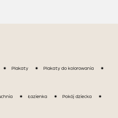
Plakaty
Plakaty do kolorowania
uchnia
Łazienka
Pokój dziecka