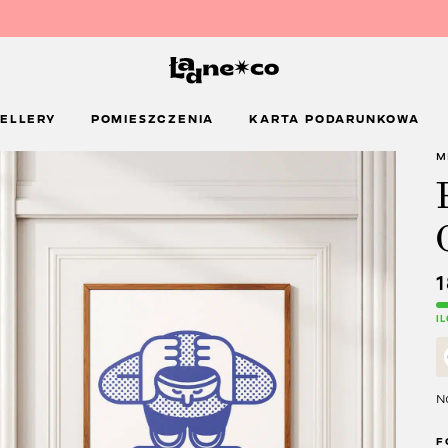
ELLERY
POMIESZCZENIA
KARTA PODARUNKOWA
M
I
Na
F