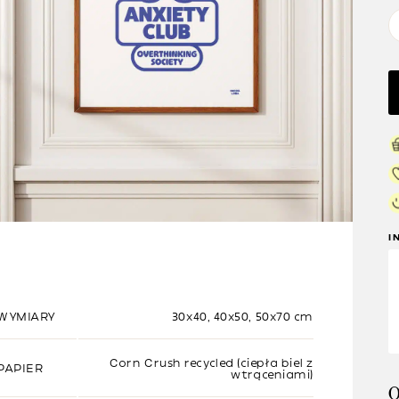
I
WYMIARY
30x40, 40x50, 50x70 cm
Corn Crush recycled (ciepła biel z
PAPIER
wtrąceniami)
O