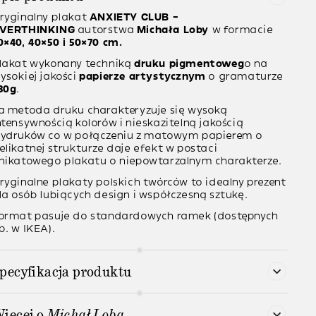
ryginalny plakat
ANXIETY CLUB –
VERTHINKING
autorstwa
Michała Loby
w formacie
0×40, 40×50 i 50×70 cm.
lakat wykonany techniką
druku pigmentoweg
o na
ysokiej jakości
papierze artystycznym
o gramaturze
30g
.
a metoda druku charakteryzuje się wysoką
ntensywnością kolorów i nieskazitelną jakością
ydruków co w połączeniu z matowym papierem o
elikatnej strukturze daje efekt w postaci
nikatowego plakatu o niepowtarzalnym charakterze.
ryginalne plakaty polskich twórców to idealny prezent
la osób lubiących design i współczesną sztukę.
ormat pasuje do standardowych ramek (dostępnych
p. w IKEA).
pecyfikacja produktu
ięcej o
Michał Loba