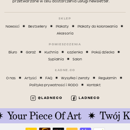
przetwarzane w celu dostarczenia usługi newsletter.
SKLEP
Nowości
Bestsellery
Plakaty
Plakaty do kolorowania
Akcesoria
POMIESZCZENIA
Biuro
Garaż
Kuchnia
Łazienka
Pokój dziecka
Sypialnia
Salon
ŁADNE.CO
O nas
Artyści
FAQ
Wysyłka i zwroty
Regulamin
Polityka prywatności i RODO
Kontakt
@LADNECO
LADNECO
Your Piece Of Art
Twój K