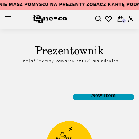
NIE MASZ POMYSŁU NA PREZENT? ZOBACZ KARTĘ PO
0
Prezentownik
Znajdź idealny kawałek sztuki dla bliskich
New Item
New Item
New Item
New Item
New Item
New Item
New Item