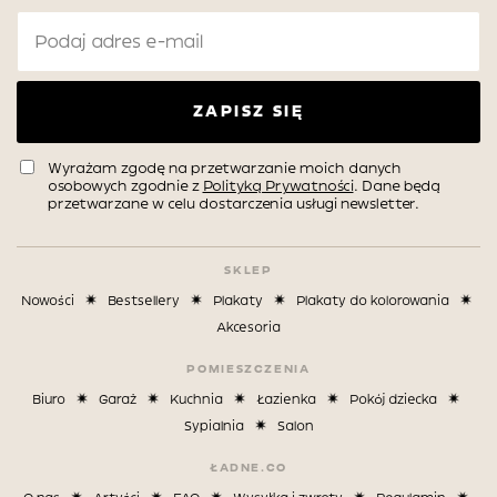
ZAPISZ SIĘ
Wyrażam zgodę na przetwarzanie moich danych
osobowych zgodnie z
Polityką Prywatności
. Dane będą
przetwarzane w celu dostarczenia usługi newsletter.
SKLEP
Nowości
Bestsellery
Plakaty
Plakaty do kolorowania
Akcesoria
POMIESZCZENIA
Biuro
Garaż
Kuchnia
Łazienka
Pokój dziecka
Sypialnia
Salon
ŁADNE.CO