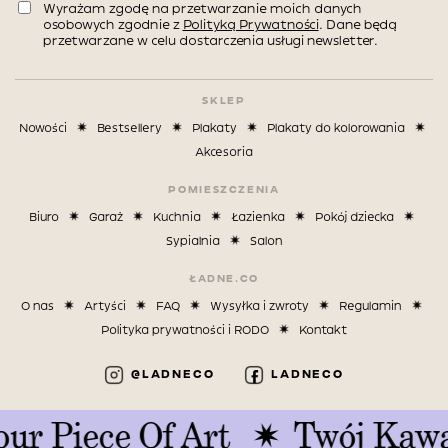
Wyrażam zgodę na przetwarzanie moich danych
osobowych zgodnie z
Polityką Prywatności
. Dane będą
przetwarzane w celu dostarczenia usługi newsletter.
SKLEP
Nowości
Bestsellery
Plakaty
Plakaty do kolorowania
Akcesoria
POMIESZCZENIA
Biuro
Garaż
Kuchnia
Łazienka
Pokój dziecka
Sypialnia
Salon
ŁADNE.CO
O nas
Artyści
FAQ
Wysyłka i zwroty
Regulamin
Polityka prywatności i RODO
Kontakt
@LADNECO
LADNECO
 Piece Of Art
Twój Kawałe