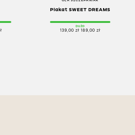
K
OLA SZCZEPANIAK
Plakat SWEET DREAMS
DUŻO
ł
139,00
zł
189,00
zł