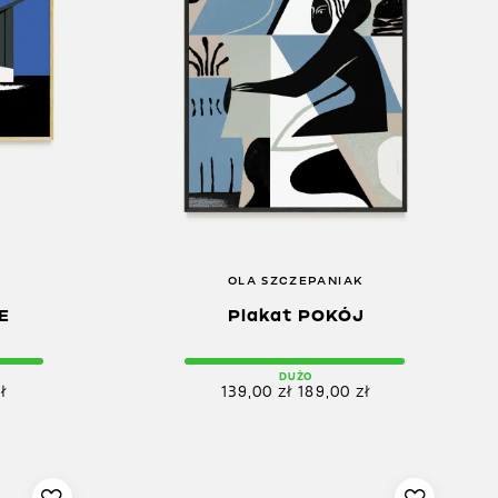
K
OLA SZCZEPANIAK
E
Plakat POKÓJ
DUŻO
ł
139,00
zł
189,00
zł