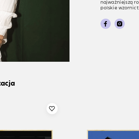
najważniejszą rol
polskie wzornictw
tacja