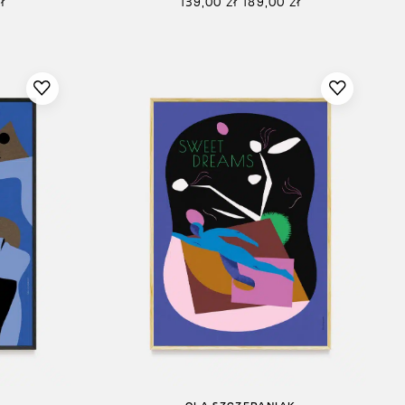
ł
139,00
zł
189,00
zł