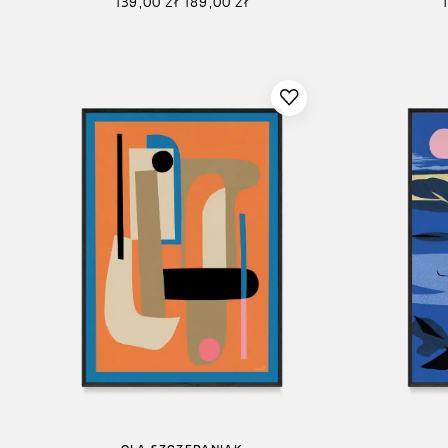
139,00
zł
189,00
zł