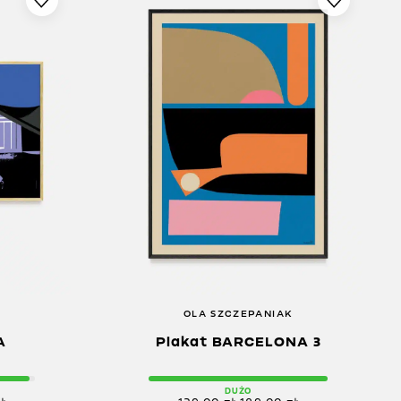
K
OLA SZCZEPANIAK
A
Plakat BARCELONA 3
DUŻO