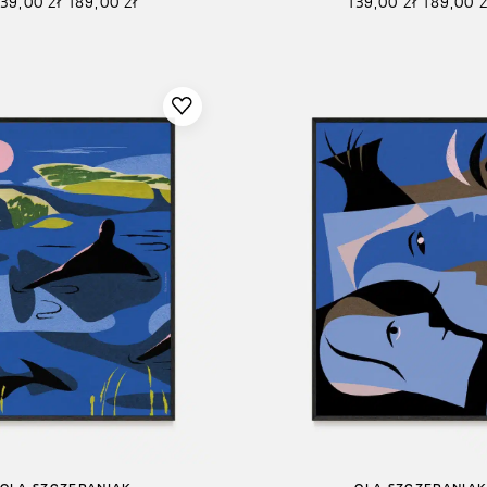
139,00
zł
189,00
zł
139,00
zł
189,00
z