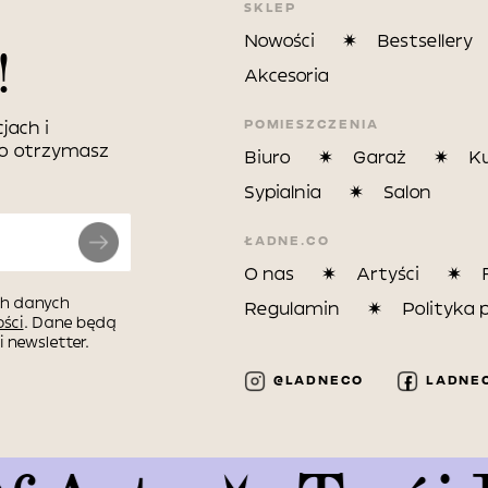
SKLEP
Nowości
Bestsellery
!
Akcesoria
POMIESZCZENIA
jach i
wo otrzymasz
Biuro
Garaż
K
Sypialnia
Salon
ŁADNE.CO
O nas
Artyści
h danych
Regulamin
Polityka 
ści
. Dane będą
 newsletter.
@LADNECO
LADNE