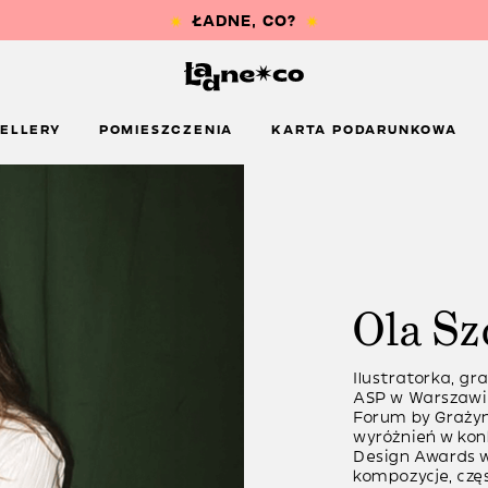
ELLERY
POMIESZCZENIA
KARTA PODARUNKOWA
Ola Sz
Ilustratorka, gr
ASP w Warszawie
Forum by Grażyn
wyróżnień w kon
Design Awards w
kompozycje, częs