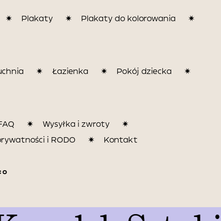
Plakaty
Plakaty do kolorowania
uchnia
Łazienka
Pokój dziecka
FAQ
Wysyłka i zwroty
prywatności i RODO
Kontakt
CO