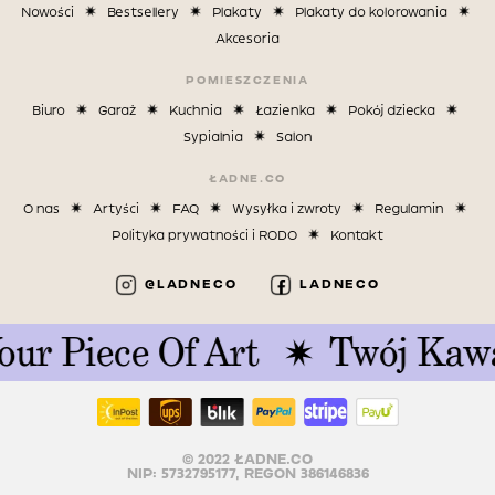
Nowości
Bestsellery
Plakaty
Plakaty do kolorowania
Akcesoria
POMIESZCZENIA
Biuro
Garaż
Kuchnia
Łazienka
Pokój dziecka
Sypialnia
Salon
ŁADNE.CO
O nas
Artyści
FAQ
Wysyłka i zwroty
Regulamin
Polityka prywatności i RODO
Kontakt
@LADNECO
LADNECO
r Piece Of Art
Twój Kawał
© 2022 ŁADNE.CO
NIP: 5732795177, REGON 386146836