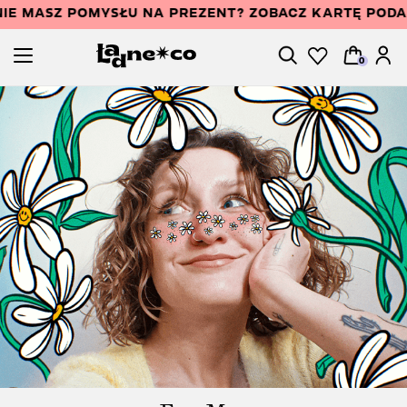
IE MASZ POMYSŁU NA PREZENT? ZOBACZ KARTĘ POD
0