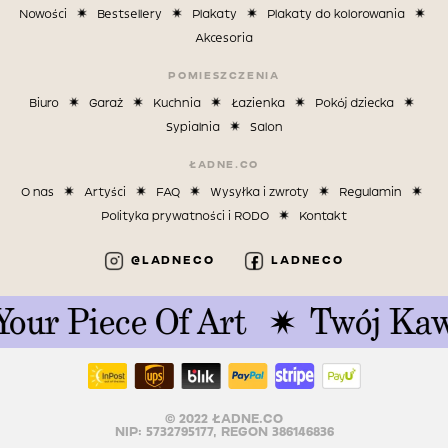
Nowości
Bestsellery
Plakaty
Plakaty do kolorowania
Akcesoria
POMIESZCZENIA
Biuro
Garaż
Kuchnia
Łazienka
Pokój dziecka
Sypialnia
Salon
ŁADNE.CO
O nas
Artyści
FAQ
Wysyłka i zwroty
Regulamin
Polityka prywatności i RODO
Kontakt
@LADNECO
LADNECO
ur Piece Of Art
Twój Kawa
© 2022 ŁADNE.CO
NIP: 5732795177, REGON 386146836