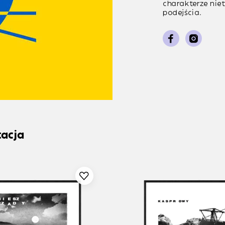
charakterze ni
podejścia.
tacja