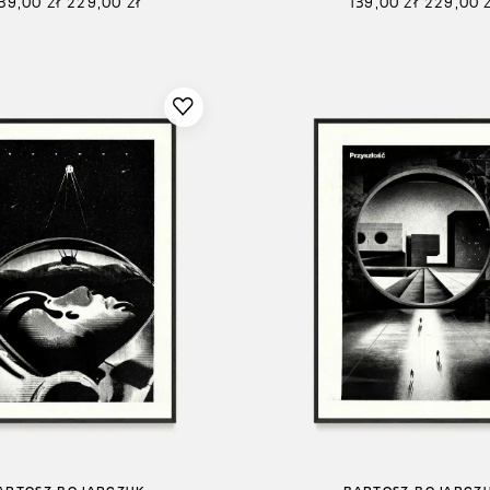
139,00
zł
229,00
zł
139,00
zł
229,00