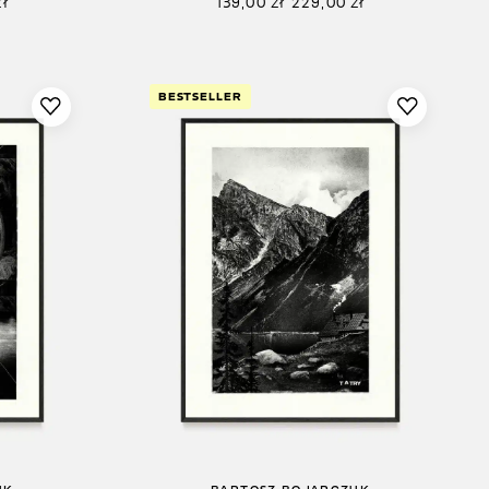
zł
139,00
zł
229,00
zł
BESTSELLER