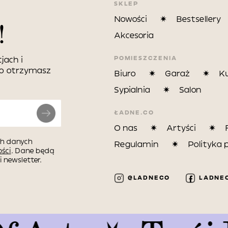
SKLEP
Nowości
Bestsellery
!
Akcesoria
POMIESZCZENIA
jach i
wo otrzymasz
Biuro
Garaż
K
Sypialnia
Salon
ŁADNE.CO
O nas
Artyści
h danych
Regulamin
Polityka 
ści
. Dane będą
 newsletter.
@LADNECO
LADNE