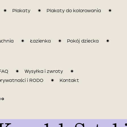
Plakaty
Plakaty do kolorowania
uchnia
Łazienka
Pokój dziecka
FAQ
Wysyłka i zwroty
prywatności i RODO
Kontakt
CO