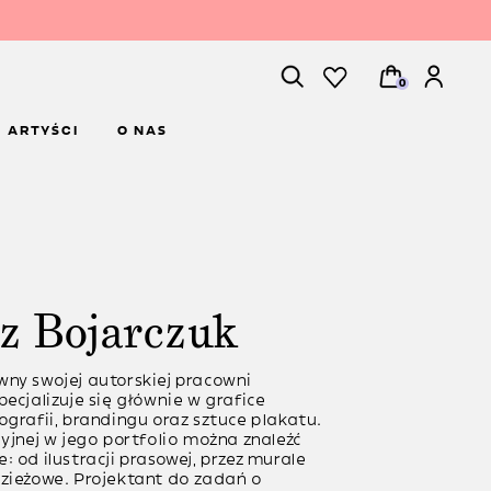
0
ARTYŚCI
O NAS
z Bojarczuk
wny swojej autorskiej pracowni
pecjalizuje się głównie w grafice
ografii, brandingu oraz sztuce plakatu.
cyjnej w jego portfolio można znaleźć
: od ilustracji prasowej, przez murale
dzieżowe. Projektant do zadań o