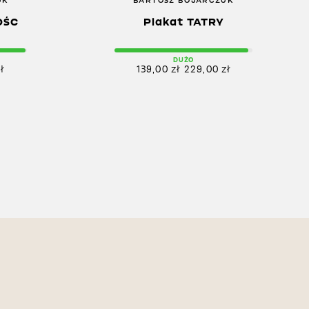
UK
BARTOSZ BOJARCZUK
OŚC
Plakat TATRY
DUŻO
ł
139,00
zł
229,00
zł