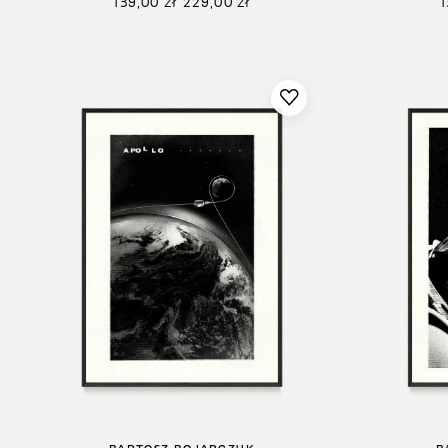
139,00
zł
229,00
zł